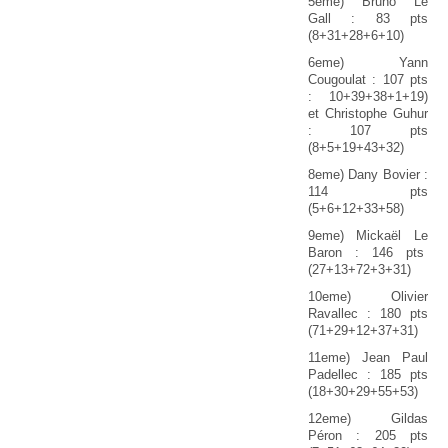
5eme) Bruno Le
Gall : 83 pts
(8+31+28+6+10)
6eme) Yann
Cougoulat : 107 pts
: 10+39+38+1+19)
et Christophe Guhur
: 107 pts
(8+5+19+43+32)
8eme) Dany Bovier :
114 pts
(5+6+12+33+58)
9eme) Mickaël Le
Baron : 146 pts
(27+13+72+3+31)
10eme) Olivier
Ravallec : 180 pts
(71+29+12+37+31)
11eme) Jean Paul
Padellec : 185 pts
(18+30+29+55+53)
12eme) Gildas
Péron : 205 pts