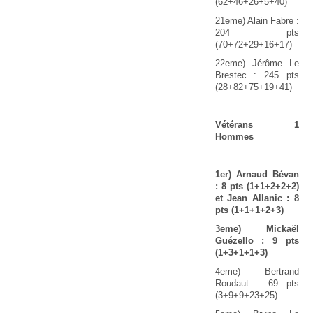
(62+46+26+5+40)
21eme) Alain Fabre :
204 pts
(70+72+29+16+17)
22eme) Jérôme Le
Brestec : 245 pts
(28+82+75+19+41)
Vétérans 1
Hommes
1
er
) Arnaud Bévan
: 8 pts (1+1+2+2+2)
et Jean Allanic : 8
pts (1+1+1+2+3)
3eme) Mickaël
Guézello : 9 pts
(1+3+1+1+3)
4eme) Bertrand
Roudaut : 69 pts
(3+9+9+23+25)