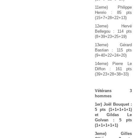
11eme) Philippe
Henrio : 85 pts
(15+7+28+22+13)
12eme) Hervé
Bellegou : 114 pts
(8+39+23+25+19)
13eme) Gérard
Bastian : 115 pts
(9+40+22+24+20)
14eme) Pierre Le
Diffon : 161 pts
(39+23+28+38+33)
Vétérans 3
hommes
1er) Joël Bouquet :
5 pts (1+1+1+1+1)
et Gildas Le
Golvan : 5 pts
(1+1+1+1+1)
3eme) Gilles