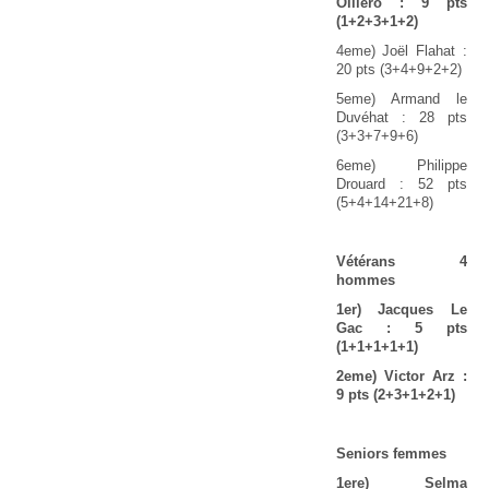
Olliéro : 9 pts
(1+2+3+1+2)
4eme) Joël Flahat :
20 pts (3+4+9+2+2)
5eme) Armand le
Duvéhat : 28 pts
(3+3+7+9+6)
6eme) Philippe
Drouard : 52 pts
(5+4+14+21+8)
Vétérans 4
hommes
1
er
) Jacques Le
Gac : 5 pts
(1+1+1+1+1)
2eme) Victor Arz :
9 pts (2+3+1+2+1)
Seniors femmes
1ere) Selma