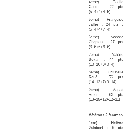
4eme) Gaëlle
Goblet : 22 pts
(5+4+4+4+5)
5eme) Françoise
Jaffré : 24 pts :
(5+4+4+7+4)
6eme) Nadège
Chapron : 27 pts
(3+6+6+6+6)
7eme) Valérie
Bévan : 44 pts
(13+16+3+8+4)
8eme) Christelle
Roué : 56 pts
(14+12+7+9+14)
9eme) Magali
Anton : 63 pts
(13+15+12+12+11)
Vétérans 2 femmes
1ere) Hélène
Jalabert : 5 pts