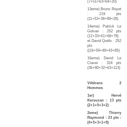
(7+51+63+64+20)
13eme) Bruno Royet
: 219 pts
(11+53+38+89+28)
14eme) Patrick Le
Golvan : 252 pts
(12+33+61+68+78)
et David Quélo : 252
pts
((16+59+49+43+85)
16eme) David Le
Craver : 324 pts
(36+80+32+63+113)
Vétérans 2
Hommes
1
er
) Hervé
Kersuzan : 13 pts
(2+1+5+3+2)
2eme) Thierry
Raymond : 23 pts :
(4+5+3+1+9)