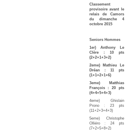
Classement
provisoire avant le
relais de Camors
du dimanche 4
octobre 2015
Seniors Hommes
1er) Anthony Le
Clère : 10 pts
(2+2+1+3+2)
2eme) Mathieu Le
Dréan : 11 pts
(1+1+2+1+6)
3eme) Matthias
François : 20 pts
(4+4+5+4+3)
4eme) Ghislain
Prono : 23 pts
(11+2+3+4+3)
5eme) Christophe
Olliéro : 24 pts
(7+2+5+8+2)