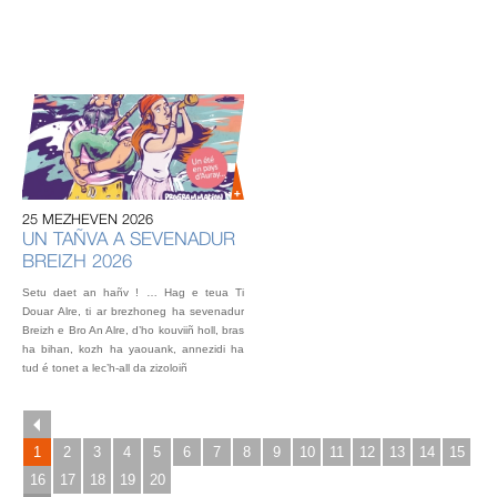
20
U
AU
IN
OU
25 MEZHEVEN 2026
L’éq
UN TAÑVA A SEVENADUR
vou
BREIZH 2026
fest
Gou
Setu daet an hañv ! … Hag e teua Ti
2 o
Douar Alre, ti ar brezhoneg ha sevenadur
Breizh e Bro An Alre, d’ho kouviiñ holl, bras
ha bihan, kozh ha yaouank, annezidi ha
tud é tonet a lec’h-all da zizoloiñ
1
2
3
4
5
6
7
8
9
10
11
12
13
14
15
16
17
18
19
20