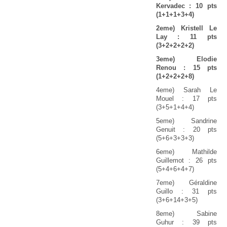
Kervadec : 10 pts
(1+1+1+3+4)
2eme) Kristell Le
Lay : 11 pts
(3+2+2+2+2)
3eme) Elodie
Renou : 15 pts
(1+2+2+2+8)
4eme) Sarah Le
Mouel : 17 pts
(3+5+1+4+4)
5eme) Sandrine
Genuit : 20 pts
(5+6+3+3+3)
6eme) Mathilde
Guillemot : 26 pts
(5+4+6+4+7)
7eme) Géraldine
Guillo : 31 pts
(3+6+14+3+5)
8eme) Sabine
Guhur : 39 pts