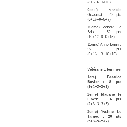
(8+5+6+14+6)
9eme) Marielle
Goasmat : 42 pts
(5+16+9+5+7)
10eme) Vénaïg Le
Bris : 52 pts
(10+12+6+9+15)
11eme) Anne Lopin :
59 pts
(5+16+13+10+15)
Vétérans 1 femmes
1ere) Béatrice
Bovier : 8 pts
(1+1+2+3+1)
2eme) Magalie le
Floc’h : 14 pts
(2+3+3+3+3)
3eme) Yveline Le
Tarnec : 20 pts
(5+3+5+5+2)