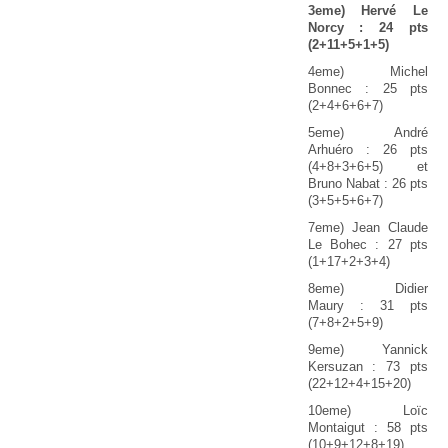
3eme) Hervé Le
Norcy : 24 pts
(2+11+5+1+5)
4eme) Michel
Bonnec : 25 pts
(2+4+6+6+7)
5eme) André
Arhuéro : 26 pts
(4+8+3+6+5) et
Bruno Nabat : 26 pts
(3+5+5+6+7)
7eme) Jean Claude
Le Bohec : 27 pts
(1+17+2+3+4)
8eme) Didier
Maury : 31 pts
(7+8+2+5+9)
9eme) Yannick
Kersuzan : 73 pts
(22+12+4+15+20)
10eme) Loïc
Montaigut : 58 pts
(10+9+12+8+19)