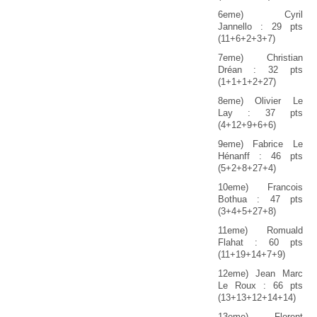
6eme) Cyril
Jannello : 29 pts
(11+6+2+3+7)
7eme) Christian
Dréan : 32 pts
(1+1+1+2+27)
8eme) Olivier Le
Lay : 37 pts
(4+12+9+6+6)
9eme) Fabrice Le
Hénanff : 46 pts
(5+2+8+27+4)
10eme) Francois
Bothua : 47 pts
(3+4+5+27+8)
11eme) Romuald
Flahat : 60 pts
(11+19+14+7+9)
12eme) Jean Marc
Le Roux : 66 pts
(13+13+12+14+14)
13eme) Florent