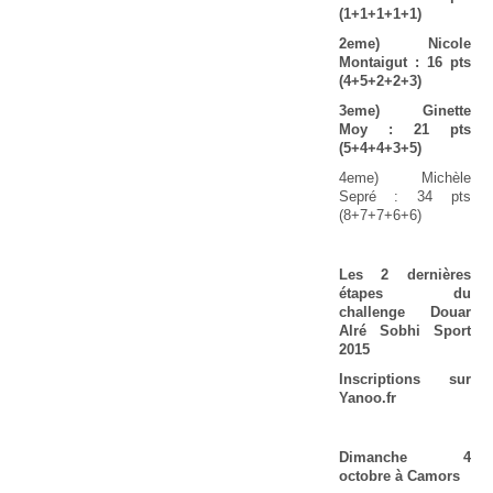
(1+1+1+1+1)
2eme) Nicole
Montaigut : 16 pts
(4+5+2+2+3)
3eme) Ginette
Moy : 21 pts
(5+4+4+3+5)
4eme) Michèle
Sepré : 34 pts
(8+7+7+6+6)
Les 2 dernières
étapes du
challenge Douar
Alré Sobhi Sport
2015
Inscriptions sur
Yanoo.fr
Dimanche 4
octobre à Camors