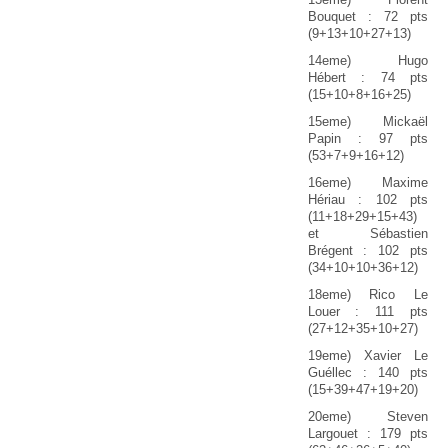
Bouquet : 72 pts
(9+13+10+27+13)
14eme) Hugo
Hébert : 74 pts
(15+10+8+16+25)
15eme) Mickaël
Papin : 97 pts
(53+7+9+16+12)
16eme) Maxime
Hériau : 102 pts
(11+18+29+15+43)
et Sébastien
Brégent : 102 pts
(34+10+10+36+12)
18eme) Rico Le
Louer : 111 pts
(27+12+35+10+27)
19eme) Xavier Le
Guéllec : 140 pts
(15+39+47+19+20)
20eme) Steven
Largouet : 179 pts