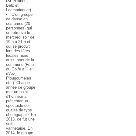
(St Philibert,
Belz et
Locmariaquer).
D’un groupe
de danse en
costumes (20
personnes) qui
se retrouve le
mercredi soir de
19 h à 21 h et
qui se produit
lors des fêtes
locales mais
aussi hors de la
commune (Fête
du Golfe à l’île
d’Arz,
Plougoumelen
etc.). Chaque
année ce groupe
met un point
d’honneur à
présenter un
spectacle de
qualité de type
chorégraphie. En
2013, ce fut une
suite
vannetaise. En
2014, le groupe