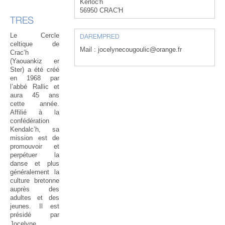
Kerloc'h
56950 CRAC'H
TRES
Le Cercle
DAREMPRED
celtique de
Mail : jocelynecougoulic@orange.fr
Crac’h
(Yaouankiz er
Ster) a été créé
en 1968 par
l’abbé Rallic et
aura 45 ans
cette année.
Affilié à la
confédération
Kendalc’h, sa
mission est de
promouvoir et
perpétuer la
danse et plus
généralement la
culture bretonne
auprès des
adultes et des
jeunes. Il est
présidé par
Jocelyne