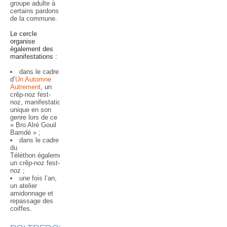
groupe adulte à
certains pardons
de la commune.
Le cercle
organise
également des
manifestations :
dans le cadre
d’
Un Automne
Autrement
, un
crêp-noz fest-
noz, manifestation
unique en son
genre lors de ce
« Bro Alré Gouil
Bamdé » ;
dans le cadre
du
Téléthon également,
un crêp-noz fest-
noz ;
une fois l’an,
un atelier
amidonnage et
repassage des
coiffes.