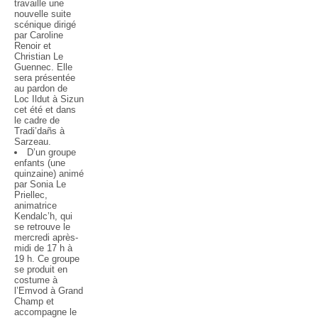
travaille une
nouvelle suite
scénique dirigé
par Caroline
Renoir et
Christian Le
Guennec. Elle
sera présentée
au pardon de
Loc Ildut à Sizun
cet été et dans
le cadre de
Tradi’dañs à
Sarzeau.
D’un groupe
enfants (une
quinzaine) animé
par Sonia Le
Priellec,
animatrice
Kendalc’h, qui
se retrouve le
mercredi après-
midi de 17 h à
19 h. Ce groupe
se produit en
costume à
l’Emvod à Grand
Champ et
accompagne le