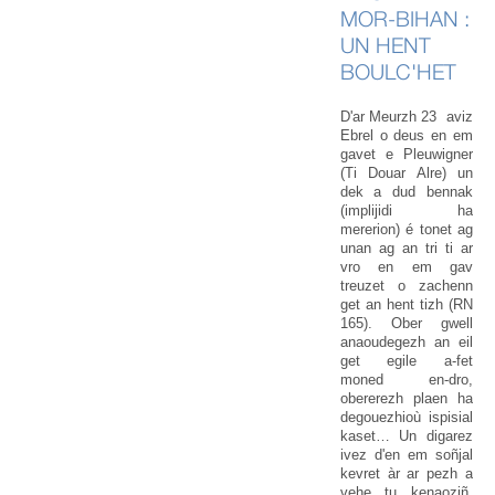
MOR-BIHAN :
UN HENT
BOULC'HET
D'ar Meurzh 23 aviz
Ebrel o deus en em
gavet e Pleuwigner
(Ti Douar Alre) un
dek a dud bennak
(implijidi ha
mererion) é tonet ag
unan ag an tri ti ar
vro en em gav
treuzet o zachenn
get an hent tizh (RN
165). Ober gwell
anaoudegezh an eil
get egile a-fet
moned en-dro,
obererezh plaen ha
degouezhioù ispisial
kaset… Un digarez
ivez d'en em soñjal
kevret àr ar pezh a
vehe tu kenaoziñ,