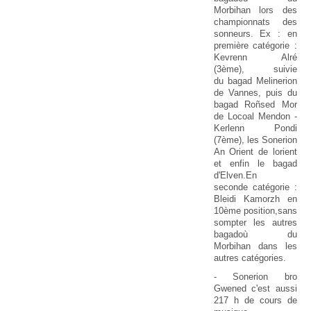
Morbihan lors des
championnats des
sonneurs. Ex : en
première catégorie :
Kevrenn Alré
(3ème), suivie
du bagad Melinerion
de Vannes, puis du
bagad Roñsed Mor
de Locoal Mendon -
Kerlenn Pondi
(7ème), les Sonerion
An Orient de lorient
et enfin le bagad
d'Elven.En
seconde catégorie :
Bleidi Kamorzh en
10ème position,sans
sompter les autres
bagadoù du
Morbihan dans les
autres catégories.
- Sonerion bro
Gwened c'est aussi
217 h de cours de