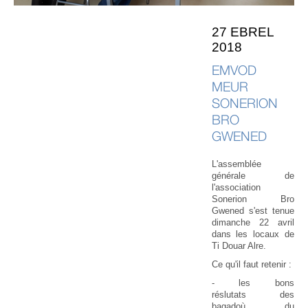
27 EBREL
2018
EMVOD
MEUR
SONERION
BRO
GWENED
L'assemblée
générale de
l'association
Sonerion Bro
Gwened s'est tenue
dimanche 22 avril
dans les locaux de
Ti Douar Alre.
Ce qu'il faut retenir :
- les bons
réslutats des
bagadoù du