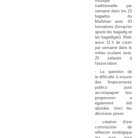
musique
traditionnelle par
semaine dans les 23
bagadoù du
Morbihan avec 43
formations (lorsqu'on
ajoute les bagadig et
les bagadigan). Mais
aussi 11 h de cours
par semaine dans le
milieu scolaire avec
20 salariés à
l'association.
- La question de
la difficulté à trouver
des financements
publics pour
accompagner leur
progression a
également été
abordée. Voici les
décisions prises :
- création d'une
commission de
réflexion stratégique
qui aura pour