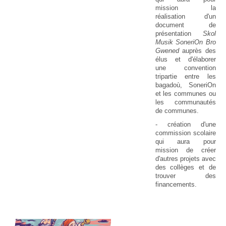
mission la
réalisation d'un
document de
présentation
Skol
Musik SoneriOn Bro
Gwened
auprès des
élus et d'élaborer
une convention
tripartie entre les
bagadoù, SoneriOn
et les communes ou
les communautés
de communes.
- création d'une
commission scolaire
qui aura pour
mission de créer
d'autres projets avec
des collèges et de
trouver des
financements.
20