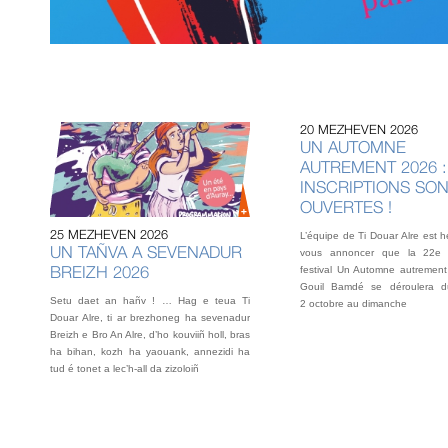
20 MEZHEVEN 2026
UN AUTOMNE
AUTREMENT 2026 :
INSCRIPTIONS SO
OUVERTES !
25 MEZHEVEN 2026
L’équipe de Ti Douar Alre est 
UN TAÑVA A SEVENADUR
vous annoncer que la 22e 
BREIZH 2026
festival Un Automne autrement
Gouil Bamdé se déroulera d
Setu daet an hañv ! … Hag e teua Ti
2 octobre au dimanche
Douar Alre, ti ar brezhoneg ha sevenadur
Breizh e Bro An Alre, d’ho kouviiñ holl, bras
ha bihan, kozh ha yaouank, annezidi ha
tud é tonet a lec’h-all da zizoloiñ