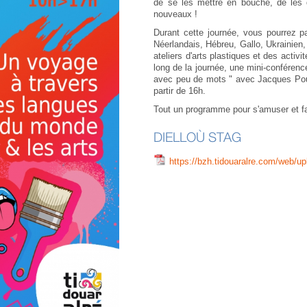
de se les mettre en bouche, de les d
nouveaux !
Durant cette journée, vous pourrez par
Néerlandais, Hébreu, Gallo, Ukrainie
ateliers d'arts plastiques et des acti
long de la journée, une mini-conféren
avec peu de mots " avec Jacques Poul
partir de 16h.
Tout un programme pour s'amuser et fai
DIELLOÙ STAG
https://bzh.tidouaralre.com/web/