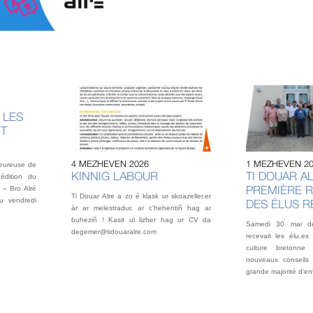
 LES
NT
4 MEZHEVEN 2026
1 MEZHEVEN 2
heureuse de
KINNIG LABOUR
TI DOUAR AL
édition du
PREMIÈRE 
 – Bro Alré
Ti Douar Alre a zo é klask ur skoazeller.er
u vendredi
DES ÉLUS 
àr ar melestradur, ar c'hehentiñ hag ar
buheziñ ! Kasit ul lizher hag ur CV da
Samedi 30 mai der
degemer@tidouaralre.com
recevait les élu.es
culture bretonne
nouveaux conseils 
grande majorité d’en