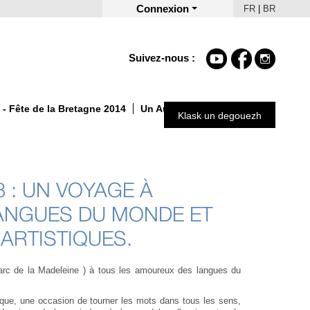
Connexion
FR
|
BR
Suivez-nous :
- Fête de la Bretagne 2014
Un Automne autrement 2025
Klask un degouezh
 : UN VOYAGE À
ANGUES DU MONDE ET
ARTISTIQUES.
arc de la Madeleine ) à tous les amoureux des langues du
ue, une occasion de tourner les mots dans tous les sens,