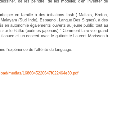
essiner, de les peindre, de les modeler, d'en inventer de
ticiper en famille à des initiations-flash ( Maltais, Breton,
n, Malayam (Sud Inde), Espagnol, Langue Des Signes), à des
vités en autonomie égalements ouverts au jeune public tout au
ce sur le Haïku (poèmes japonais) " Comment faire voir grand
laouec et un concert avec le guitariste Laurent Morisson à
re l'expérience de l'altérité du language.
upload/medias/1686045220647f022464e30.pdf