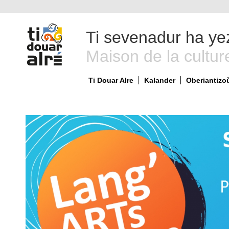
Ti sevenadur ha ye
Maison de la cultur
Ti Douar Alre
Kalander
Oberiantizo