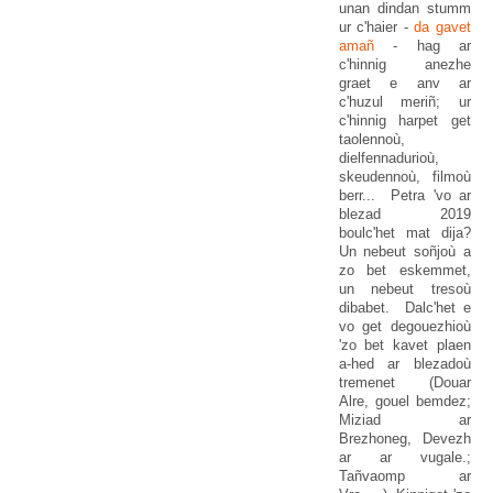
unan dindan stumm
ur c'haier -
da gavet
amañ
- hag ar
c'hinnig anezhe
graet e anv ar
c'huzul meriñ; ur
c'hinnig harpet get
taolennoù,
dielfennadurioù,
skeudennoù, filmoù
berr... Petra 'vo ar
blezad 2019
boulc'het mat dija?
Un nebeut soñjoù a
zo bet eskemmet,
un nebeut tresoù
dibabet. Dalc'het e
vo get degouezhioù
'zo bet kavet plaen
a-hed ar blezadoù
tremenet (Douar
Alre, gouel bemdez;
Miziad ar
Brezhoneg, Devezh
ar ar vugale.;
Tañvaomp ar