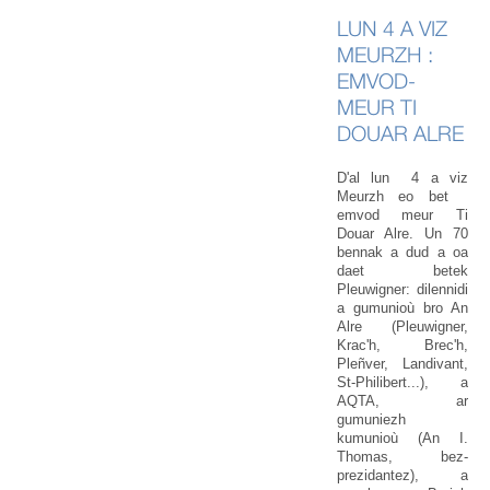
LUN 4 A VIZ
MEURZH :
EMVOD-
MEUR TI
DOUAR ALRE
D'al lun 4 a viz
Meurzh eo bet
emvod meur Ti
Douar Alre. Un 70
bennak a dud a oa
daet betek
Pleuwigner: dilennidi
a gumunioù bro An
Alre (Pleuwigner,
Krac'h, Brec'h,
Pleñver, Landivant,
St-Philibert...), a
AQTA, ar
gumuniezh
kumunioù (An I.
Thomas, bez-
prezidantez), a