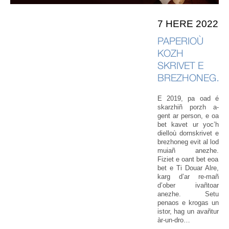
7 HERE 2022
PAPERIOÙ
KOZH
SKRIVET E
BREZHONEG…
E 2019, pa oad é
skarzhiñ porzh a-
gent ar person, e oa
bet kavet ur yoc’h
dielloù dornskrivet e
brezhoneg evit al lod
muiañ anezhe.
Fiziet e oant bet eoa
bet e Ti Douar Alre,
karg d’ar re-mañ
d’ober ivañtoar
anezhe. Setu
penaos e krogas un
istor, hag un avañtur
àr-un-dro…