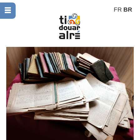
FR
BR