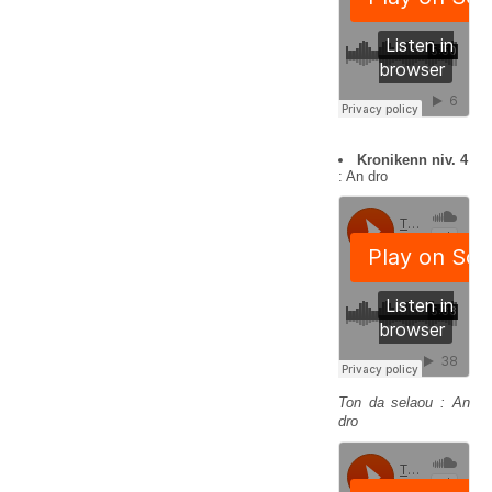
Kronikenn niv. 4
: An dro
Ton da selaou : An
dro