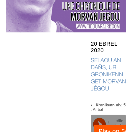
20 EBREL
2020
SELAOU AN
DAÑS, UR
GRONIKENN
GET MORVAN
JÉGOU
Kronikenn niv. 5
: Ar bal