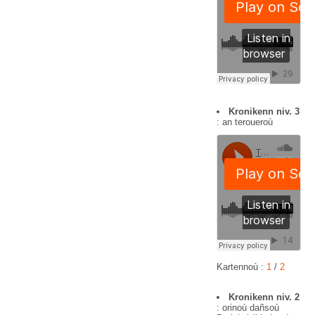
Kronikenn niv. 3
: an teroueroù
Kartennoù :
1
/
2
Kronikenn niv. 2
: orinoù dañsoù