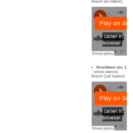
Breizh (eil lodenn)
Kronikenn niv. 1
: orinoù dansoù
Breizh (1añ lodenn)