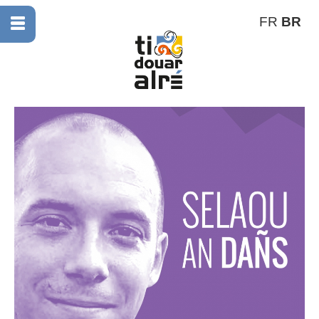
FR
BR