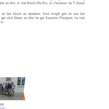
kêr an Alre, er stal Breizh Ma Bro, ur c’hevelour da Ti Douar
 eo bet klozet an abadenn. Kent krogiñ geti eh eus bet
 get skol Diwan an Alre ha get Kanerion Pleuigner, ha roet
 ru.
026
6 MAE 2
RE -
COMP