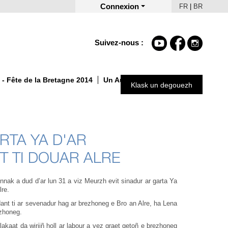
Connexion
FR
|
BR
Suivez-nous :
- Fête de la Bretagne 2014
Un Automne autrement 2025
Klask un degouezh
RTA YA D'AR
 TI DOUAR ALRE
nak a dud d’ar lun 31 a viz Meurzh evit sinadur ar garta Ya
lre.
dant ti ar sevenadur hag ar brezhoneg e Bro an Alre, ha Lena
ezhoneg.
lakaat da wiriiñ holl ar labour a vez graet getoñ e brezhoneg