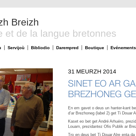
zh Breizh
e et de la langue bretonnes
ù
Servijoù
Bibliodio
Darempred
Boutique
Evénements 
31 MEURZH 2014
SINET EO AR GA
BREZHONEG GET
En em gavet o deus un hanter-kant ben
d’ar Brezhoneg (label 2) get Ti Douar A
Kaset eo bet get André Arhuéro, prezi
Louarn, prezidantez Ofis Publik ar Br
Tro en deus bet Ti Douar Alre enta da 