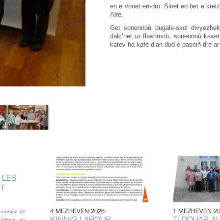
en e vonet en-dro. Sinet eo bet e kreiz
Alre.
Get sonennoù bugale-skol divyezhek
dalc’het ur flashmob, sonennoù kaset
katev ha kafe d’an dud é paseiñ dre ar
 LES
NT
4 MEZHEVEN 2026
1 MEZHEVEN 2
heureuse de
KINNIG LABOUR
TI DOUAR AL
édition du