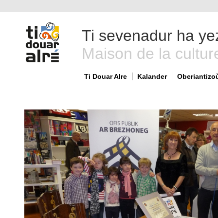
Ti sevenadur ha ye
Maison de la cultur
Ti Douar Alre
Kalander
Oberiantizo