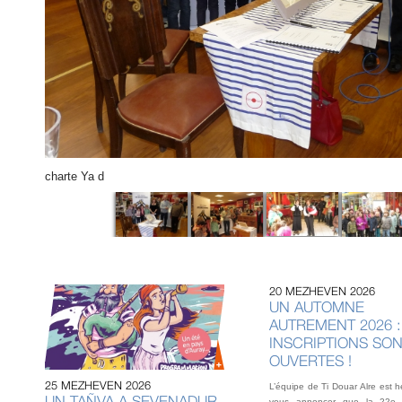
charte Ya d
20 MEZHEVEN 2026
UN AUTOMNE
AUTREMENT 2026 :
INSCRIPTIONS SO
OUVERTES !
25 MEZHEVEN 2026
L’équipe de Ti Douar Alre est 
UN TAÑVA A SEVENADUR
vous annoncer que la 22e 