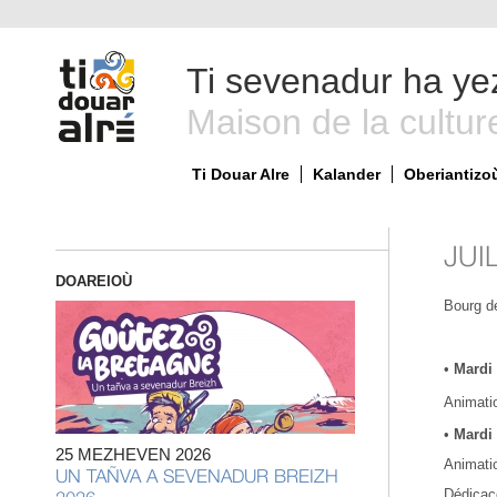
Ti sevenadur ha ye
Maison de la cultur
Ti Douar Alre
Kalander
Oberiantizo
JUI
DOAREIOÙ
Bourg de
•
Mardi 
Animatio
•
Mardi 
25 MEZHEVEN 2026
Animatio
UN TAÑVA A SEVENADUR BREIZH
Dédicac