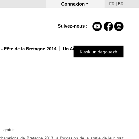
Connexion
FR
|
BR
Suivez-nous :
- Fête de la Bretagne 2014
Un Automne autrement 2025
Klask un degouezh
 gratuit.
ampions de Bretagne 2013, à l'occasion de la sortie de leur tout