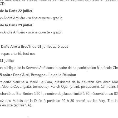
 CD.
de la Dañs 22 juillet
n André Arhuéro - scène ouverte - gratuit.
de la Dañs 29 juillet
n André Arhuéro - scène ouverte - gratuit.
 Dañs Alré à Brec’h du 31 juillet au 5 août
 repas chanté, fest-noz
31 juillet
on publique de la Kevrenn Alré dans le cadre de sa participation à la finale C
5 août : Dans'Alré, Bretagne - Ile de la Réunion
rt carte blanche à Marie Le Cam, présidente de la Kevrenn Alré avec Mari
), Alberto Coya (gaita, trompette), Fanch Oger (chant, percussion), 18 h dans l
chanté au Bar Breton à 20 h, nombre de places limité à 80, réservation au 02
Noz des Mardis de la Dañs à partir de 20 h 30 animé par les Viry, Trio 
 en titre (entrée 5 €).