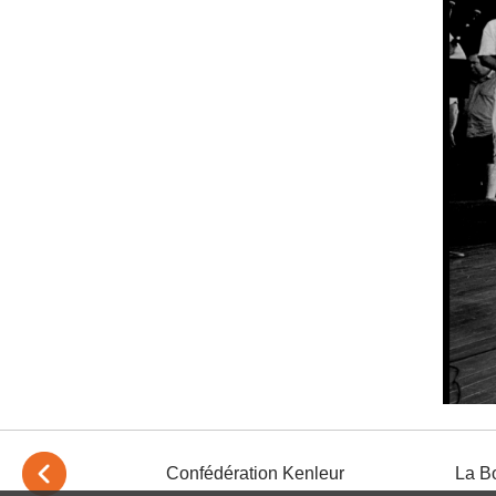
të Nouz
Confédération Kenleur
La B