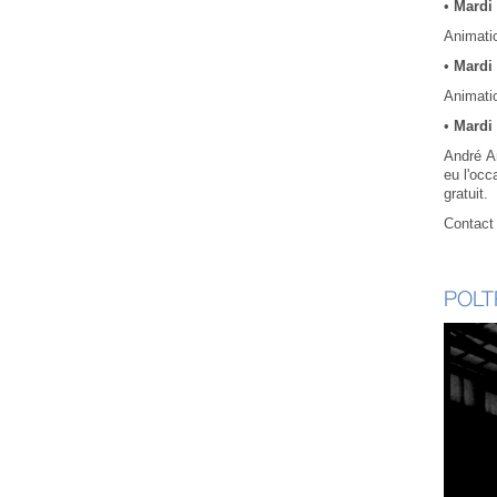
•
Mardi 
Animatio
•
Mardi 
Animatio
•
Mardi 
André Ar
eu l'occ
gratuit.
Contact 
POL