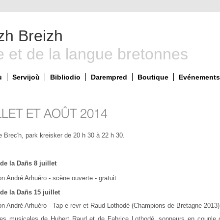
zh Breizh
e et de la langue bretonnes
ù
Servijoù
Bibliodio
Darempred
Boutique
Evénements 
LLET ET AOÛT 2014
 Brec'h, park kreisker de 20 h 30 à 22 h 30.
de la Dañs 8 juillet
n André Arhuéro - scène ouverte - gratuit.
de la Dañs 15 juillet
n André Arhuéro - Tap e revr et Raud Lothodé (Champions de Bretagne 2013) -
es musicales de Hubert Raud et de Fabrice Lothodé, sonneurs en couple ch