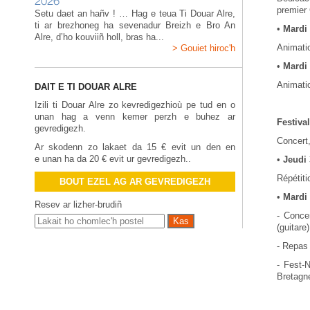
2026
premier
Setu daet an hañv ! … Hag e teua Ti Douar Alre,
ti ar brezhoneg ha sevenadur Breizh e Bro An
•
Mardi 
Alre, d’ho kouviiñ holl, bras ha...
Animatio
> Gouiet hiroc'h
•
Mardi 
Animatio
DAIT E TI DOUAR ALRE
Izili ti Douar Alre zo kevredigezhioù pe tud en o
unan hag a venn kemer perzh e buhez ar
Festival
gevredigezh.
Concert,
Ar skodenn zo lakaet da 15 € evit un den en
e unan ha da 20 € evit ur gevredigezh..
•
Jeudi 
Répétiti
BOUT EZEL AG AR GEVREDIGEZH
•
Mardi 
Resev ar lizher-brudiñ
- Conce
(guitare
- Repas 
- Fest-
Bretagne