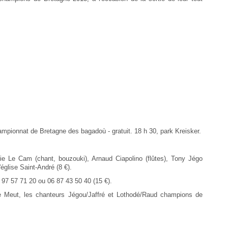
hampionnat de Bretagne des bagadoù - gratuit. 18 h 30, park Kreisker.
e Le Cam (chant, bouzouki), Arnaud Ciapolino (flûtes), Tony Jégo
'église Saint-André (8 €).
 97 57 71 20 ou 06 87 43 50 40 (15 €).
Le Meut, les chanteurs Jégou/Jaffré et Lothodé/Raud champions de