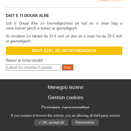
DAIT E TI DOUAR ALRE
Izili ti Douar Alre zo kevredigezhioù pe tud en o unan hag a
venn kemer perzh e buhez ar gevredigezh.
Ar skodenn zo lakaet da 15 € evit un den en e unan ha da 20 € evit
ur gevredigezh..
BOUT EZEL AG AR GEVREDIGEZH
Resev ar lizher-brudiñ
Menegoù lezenn
Gestion cookies
Données personnelles
If you continue to browse this website, you are allowing all third-party services
Darempred
✓ OK, accept all
Personalize