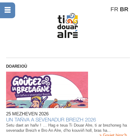
FR
BR
DOAREIOÙ
25 MEZHEVEN 2026
UN TAÑVA A SEVENADUR BREIZH 2026
Setu daet an hañv ! … Hag e teua Ti Douar Alre, ti ar brezhoneg ha
sevenadur Breizh e Bro An Alre, d’ho kouviiñ holl, bras ha...
> Gouiet hiroc'h