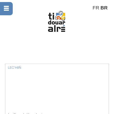
FR
BR
LEC'HIIÑ