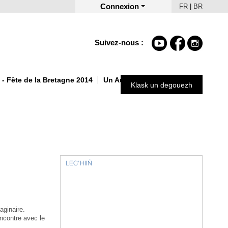
Connexion
FR
|
BR
Suivez-nous :
- Fête de la Bretagne 2014
Un Automne autrement 2025
Klask un degouezh
LEC'HIIÑ
maginaire.
encontre avec le