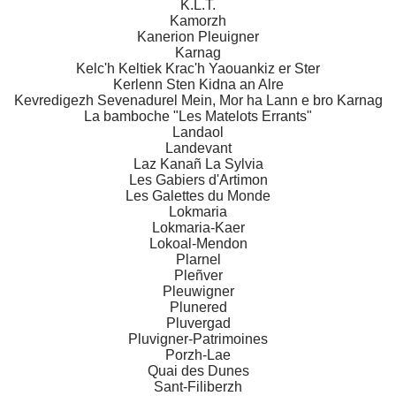
K.L.T.
Kamorzh
Kanerion Pleuigner
Karnag
Kelc'h Keltiek Krac'h Yaouankiz er Ster
Kerlenn Sten Kidna an Alre
Kevredigezh Sevenadurel Mein, Mor ha Lann e bro Karnag
La bamboche "Les Matelots Errants"
Landaol
Landevant
Laz Kanañ La Sylvia
Les Gabiers d'Artimon
Les Galettes du Monde
Lokmaria
Lokmaria-Kaer
Lokoal-Mendon
Plarnel
Pleñver
Pleuwigner
Plunered
Pluvergad
Pluvigner-Patrimoines
Porzh-Lae
Quai des Dunes
Sant-Filiberzh