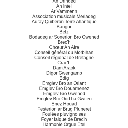
An Drinded
An Intel
Ar Vammenn
Association musicale Meriadeg
Auray Quiberon Terre Atlantique
Bangor
Belz
Bodadeg ar Sonerion Bro Gwened
Brec'h
Chœur An Alre
Conseil général du Morbihan
Conseil régional de Bretagne
Crac'h
Dam Araok
Digor Gwengamp
Edig
Emglev Bro an Oriant
Emglev Bro Douarnenez
Emglev Bro Gwened
Emglev Bro Oud ha Gwilen
Enez Houad
Festerion ar Brug Pluneret
Foulées pluvignoises
Foyer laique de Brec'h
Harmonie Orgue Etel