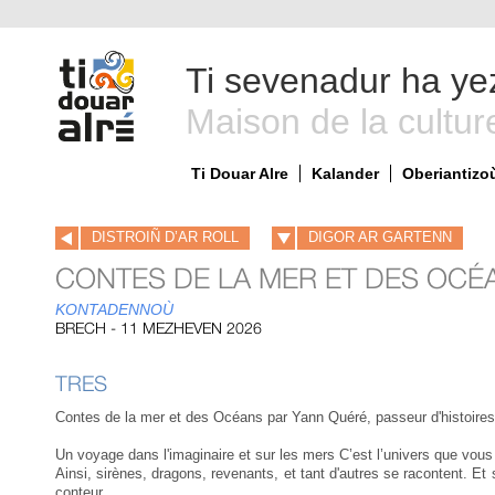
Ti sevenadur ha ye
Maison de la cultur
Ti Douar Alre
Kalander
Oberiantizo
DISTROIÑ D’AR ROLL
DIGOR AR GARTENN
CONTES DE LA MER ET DES OCÉ
KONTADENNOÙ
BRECH - 11 MEZHEVEN 2026
TRES
Contes de la mer et des Océans par Yann Quéré, passeur d'histoires
Un voyage dans l'imaginaire et sur les mers C’est l’univers que vou
Ainsi, sirènes, dragons, revenants, et tant d'autres se racontent. Et
conteur.