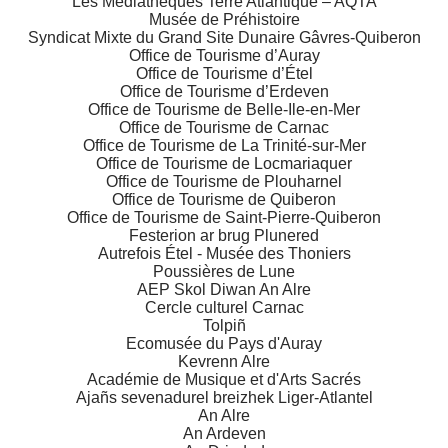
Les Médiathèques Terre Atlantique – AQTA
Musée de Préhistoire
Syndicat Mixte du Grand Site Dunaire Gâvres-Quiberon
Office de Tourisme d’Auray
Office de Tourisme d’Étel
Office de Tourisme d’Erdeven
Office de Tourisme de Belle-Ile-en-Mer
Office de Tourisme de Carnac
Office de Tourisme de La Trinité-sur-Mer
Office de Tourisme de Locmariaquer
Office de Tourisme de Plouharnel
Office de Tourisme de Quiberon
Office de Tourisme de Saint-Pierre-Quiberon
Festerion ar brug Plunered
Autrefois Étel - Musée des Thoniers
Poussières de Lune
AEP Skol Diwan An Alre
Cercle culturel Carnac
Tolpiñ
Ecomusée du Pays d'Auray
Kevrenn Alre
Académie de Musique et d'Arts Sacrés
Ajañs sevenadurel breizhek Liger-Atlantel
An Alre
An Ardeven