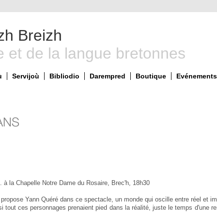
zh Breizh
e et de la langue bretonnes
ù
Servijoù
Bibliodio
Darempred
Boutique
Evénements 
ANS
. à la Chapelle Notre Dame du Rosaire, Brec'h, 18h30
s propose Yann Quéré dans ce spectacle, un monde qui oscille entre réel et i
 si tout ces personnages prenaient pied dans la réalité, juste le temps d'une r