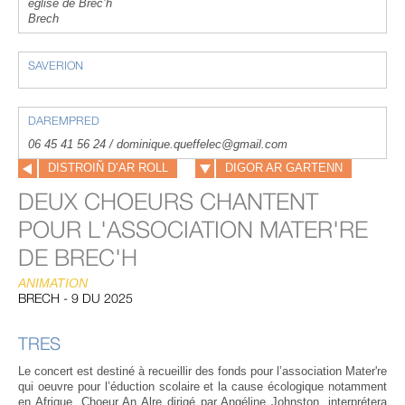
église de Brec’h
Brech
SAVERION
DAREMPRED
06 45 41 56 24 / dominique.queffelec@gmail.com
DISTROIÑ D’AR ROLL
DIGOR AR GARTENN
DEUX CHOEURS CHANTENT
POUR L'ASSOCIATION MATER'RE
DE BREC'H
ANIMATION
BRECH - 9 DU 2025
TRES
Le concert est destiné à recueillir des fonds pour l’association Mater're
qui oeuvre pour l’éduction scolaire et la cause écologique notamment
en Afrique. Choeur An Alre dirigé par Angéline Johnston, interprétera