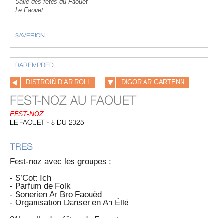
Salle des fêtes du Faouet
Le Faouet
SAVERION
DAREMPRED
DISTROIÑ D’AR ROLL
DIGOR AR GARTENN
FEST-NOZ AU FAOUET
FEST-NOZ
LE FAOUET - 8 DU 2025
TRES
Fest-noz avec les groupes :
- S’Cott Ich
-
Parfum de Folk
-
Sonerien Ar Bro Faouëd
-
Organisation Danserien An Éllé