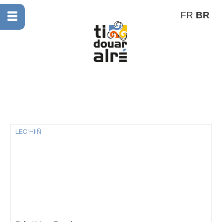
FR
BR
LEC'HIIÑ