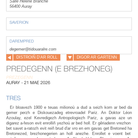
Salle Helene Branche
56400 Auray
SAVERION
DAREMPRED
degemer@tidouaralre.com
DISTROIÑ D’AR ROLL
DIGOR AR GARTENN
PREDEGENN (E BREZHONEG)
PREZEGENN
AURAY - 21 MAE 2026
TRES
Er bloavezh 1900 e teuas milionoù a dud a seizh korn ar bed da
gemer perzh e Diskouezadeg etrevroadel Pariz. An Doktor Léon
Azoulay, ezel Kevredigezh Antropologiezh Pariz, a gavas aze un
digarez a-feson evit enrolliñ yezhoù ar bed holl. Er gêriadenn vrezhon
bet savet a-ratozh evit reiñ brud d'ar vro en em gavas get Bretoned ha
Bretonezed, brezhonegerien an holl anezhe. Enrollet e voent bet