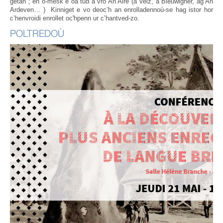
getañ ; en o-mesk e oa tud a vro An Alre (a Velz, a Bleuwigner, ag An
Ardeven… ) Kinniget e vo deoc’h an enrolladennoù-se hag istor hor
c’henvroidi enrollet oc'hpenn ur c’hantved-zo.
POLTREDOÙ