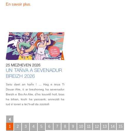
En savoir plus.
20
U
AU
IN
OU
25 MEZHEVEN 2026
L’éq
UN TAÑVA A SEVENADUR
vou
BREIZH 2026
fest
Gou
Setu daet an hañv ! … Hag e teua Ti
2 o
Douar Alre, ti ar brezhoneg ha sevenadur
Breizh e Bro An Alre, d’ho kouviiñ holl, bras
ha bihan, kozh ha yaouank, annezidi ha
tud é tonet a lec’h-all da zizoloiñ
1
2
3
4
5
6
7
8
9
10
11
12
13
14
15