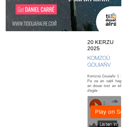
20 KERZU
2025
KOMZOÙ
GOUIAÑV
Komzoù Gouiañv 1 :
Pa oa an oabl hag
an douar tost an eil
d'egile :