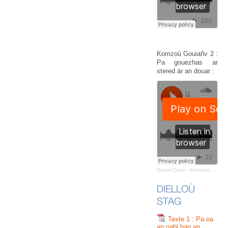
Komzoù Gouiañv 2 :
Pa gouezhas ar
stered àr an douar :
Daniel Carré
·
Komzoù Gouiañv : Pa gouezhas ar stered àr an douar
DIELLOÙ
STAG
Texte 1 : Pa oa
an oabl hag an