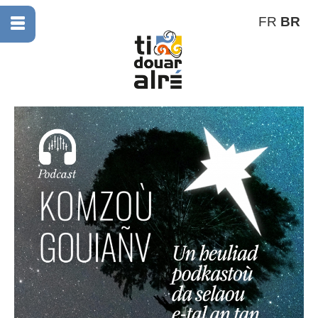
FR
BR