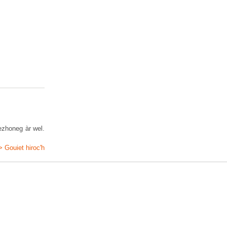
ezhoneg àr wel.
> Gouiet hiroc'h