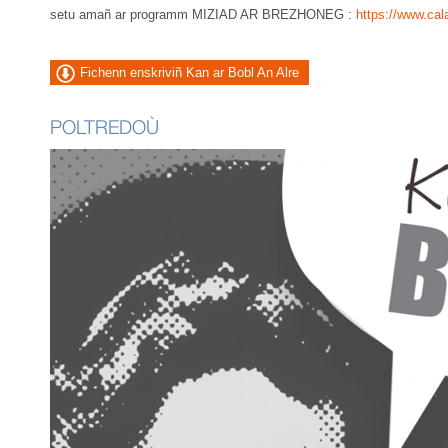
setu amañ ar programm MIZIAD AR BREZHONEG :
https://www.ca
Fichenn enskriviñ Kan ar Bobl An Alre
POLTREDOÙ