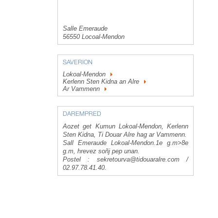
Salle Emeraude
56550 Locoal-Mendon
SAVERION
Lokoal-Mendon
Kerlenn Sten Kidna an Alre
Ar Vammenn
DAREMPRED
​Aozet get Kumun Lokoal-Mendon, Kerlenn
Sten Kidna, Ti Douar Alre hag ar Vammenn.
Sall Emeraude Lokoal-Mendon.1e g.m>8e
g.m, hrevez soñj pep unan.
Postel : sekretourva@tidouaralre.com /
02.97.78.41.40.