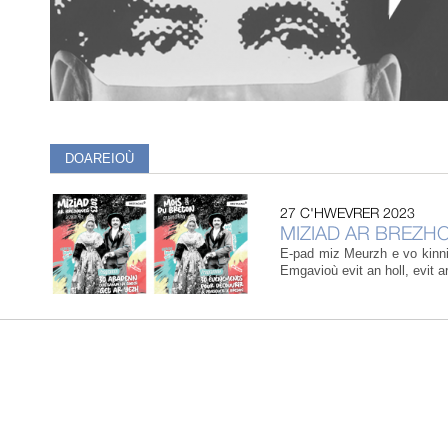
DOAREIOÙ
27 C'HWEVRER 2023
MIZIAD AR BREZH
E-pad miz Meurzh e vo kinnig
Emgavioù evit an holl, evit ar