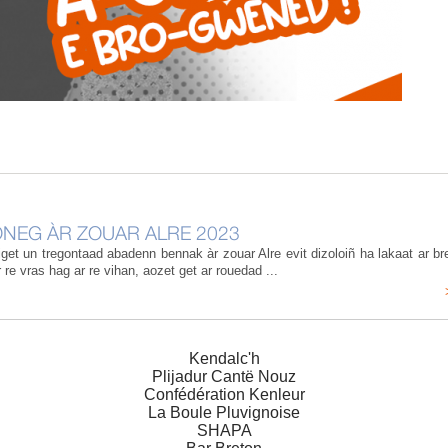
ONEG ÀR ZOUAR ALRE 2023
et un tregontaad abadenn bennak àr zouar Alre evit dizoloiñ ha lakaat ar br
 re vras hag ar re vihan, aozet get ar rouedad ...
Kendalc'h
Plijadur Cantë Nouz
Confédération Kenleur
La Boule Pluvignoise
SHAPA