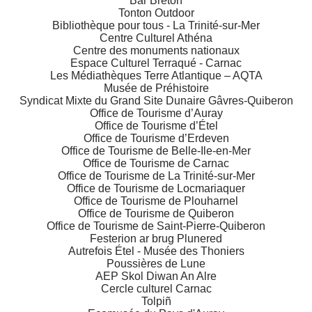
Bar Breton
Tonton Outdoor
Bibliothèque pour tous - La Trinité-sur-Mer
Centre Culturel Athéna
Centre des monuments nationaux
Espace Culturel Terraqué - Carnac
Les Médiathèques Terre Atlantique – AQTA
Musée de Préhistoire
Syndicat Mixte du Grand Site Dunaire Gâvres-Quiberon
Office de Tourisme d’Auray
Office de Tourisme d’Étel
Office de Tourisme d’Erdeven
Office de Tourisme de Belle-Ile-en-Mer
Office de Tourisme de Carnac
Office de Tourisme de La Trinité-sur-Mer
Office de Tourisme de Locmariaquer
Office de Tourisme de Plouharnel
Office de Tourisme de Quiberon
Office de Tourisme de Saint-Pierre-Quiberon
Festerion ar brug Plunered
Autrefois Étel - Musée des Thoniers
Poussières de Lune
AEP Skol Diwan An Alre
Cercle culturel Carnac
Tolpiñ