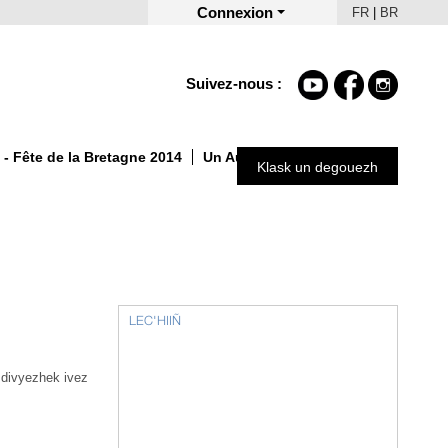
Connexion
FR
|
BR
Suivez-nous :
- Fête de la Bretagne 2014
Un Automne autrement 2025
Klask un degouezh
LEC'HIIÑ
 divyezhek ivez