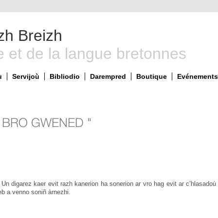
zh Breizh
e et de la langue bretonnes
ù
Servijoù
Bibliodio
Darempred
Boutique
Evénements 
E BRO GWENED "
Un digarez kaer evit razh kanerion ha sonerion ar vro hag evit ar c’hlasadoù
eb a venno soniñ àrnezhi.