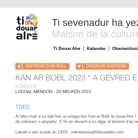
Ti sevenadur ha ye
Maison de la cultur
Ti Douar Alre
Kalander
Oberiantizo
DISTROIÑ D’AR ROLL
DIGOR AR GARTENN
KAN AR BOBL 2023 " A GEVRED 
KONKOUR
LOCOAL-MENDON - 25 MEURZH 2023
TRES
Ar blez-mañ e vo dalc'het un emgav-bro Kan ar Bobl àr zouar Alre ! 
da ziskouez o ampartiz. E fin an devezh e vo digor al leurenn d’an n
Lakaet e anv a-raok an 13/03 : sekretourva@tidouaralre.com