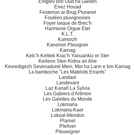
Emglev Bro Oud ha Gwilen
Enez Houad
Festerion ar Brug Pluneret
Foulées pluvignoises
Foyer laique de Brec'h
Harmonie Orgue Etel
K.L.T.
Kamorzh
Kanerion Pleuigner
Karnag
Kelc'h Keltiek Krac'h Yaouankiz er Ster
Kerlenn Sten Kidna an Alre
Kevredigezh Sevenadurel Mein, Mor ha Lann e bro Karnag
La bamboche "Les Matelots Errants"
Landaol
Landevant
Laz Kanañ La Sylvia
Les Gabiers d'Artimon
Les Galettes du Monde
Lokmaria
Lokmaria-Kaer
Lokoal-Mendon
Plarnel
Pleñver
Pleuwigner