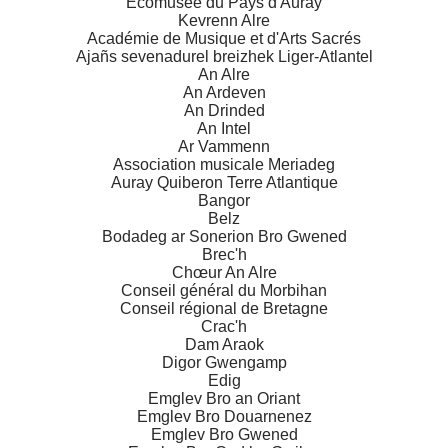
Ecomusée du Pays d'Auray
Kevrenn Alre
Académie de Musique et d'Arts Sacrés
Ajañs sevenadurel breizhek Liger-Atlantel
An Alre
An Ardeven
An Drinded
An Intel
Ar Vammenn
Association musicale Meriadeg
Auray Quiberon Terre Atlantique
Bangor
Belz
Bodadeg ar Sonerion Bro Gwened
Brec'h
Chœur An Alre
Conseil général du Morbihan
Conseil régional de Bretagne
Crac'h
Dam Araok
Digor Gwengamp
Edig
Emglev Bro an Oriant
Emglev Bro Douarnenez
Emglev Bro Gwened