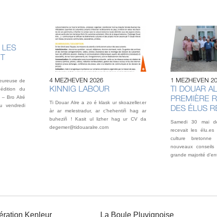
 LES
NT
4 MEZHEVEN 2026
1 MEZHEVEN 2
heureuse de
KINNIG LABOUR
TI DOUAR AL
édition du
PREMIÈRE 
 – Bro Alré
Ti Douar Alre a zo é klask ur skoazeller.er
u vendredi
DES ÉLUS 
àr ar melestradur, ar c'hehentiñ hag ar
buheziñ ! Kasit ul lizher hag ur CV da
Samedi 30 mai der
degemer@tidouaralre.com
recevait les élu.es
culture bretonne
nouveaux conseils 
grande majorité d’en
ration Kenleur
La Boule Pluvignoise