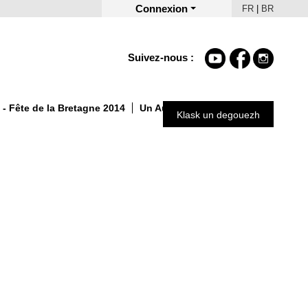
Connexion
FR
|
BR
Suivez-nous :
- Fête de la Bretagne 2014
Un Automne autrement 2025
Klask un degouezh