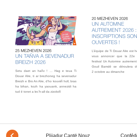
20 MEZHEVEN 2026
UN AUTOMNE
AUTREMENT 2026 :
INSCRIPTIONS SO
OUVERTES !
25 MEZHEVEN 2026
L’équipe de Ti Douar Alre est 
UN TAÑVA A SEVENADUR
vous annoncer que la 22e 
BREIZH 2026
festival Un Automne autrement
Gouil Bamdé se déroulera d
Setu daet an hañv ! … Hag e teua Ti
2 octobre au dimanche
Douar Alre, ti ar brezhoneg ha sevenadur
Breizh e Bro An Alre, d’ho kouviiñ holl, bras
ha bihan, kozh ha yaouank, annezidi ha
tud é tonet a lec’h-all da zizoloiñ
ndalc'h
Plijadur Cantë Nouz
Confédé