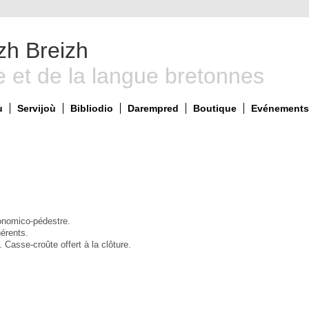
zh Breizh
e et de la langue bretonnes
ù
Servijoù
Bibliodio
Darempred
Boutique
Evénements 
onomico-pédestre.
hérents.
Casse-croûte offert à la clôture.