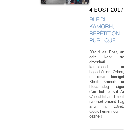
4 EOST 2017
BLEIDI
KAMORH,
RÉPÉTITION
PUBLIQUE
D'ar 4 viz Eost, an
deiz kent tro
diwezhañ
kampionad ar
bagadoù en Oriant,
o deus kinniget
Bleidi Kamorh ur
bleustradeg digor
d'an holl e sal Ar
C'hoad-Bihan. En eil
rummad emaint hag
arru int 10vet.
Gourc'hemennoù
dezhe !