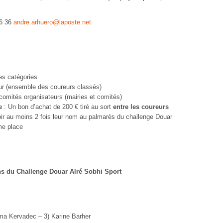
66 36
andre.arhuero@laposte.net
es catégories
eur (ensemble des coureurs classés)
 comités organisateurs (mairies et comités)
e
: Un bon d’achat de 200 € tiré au sort
entre les coureurs
loir au moins 2 fois leur nom au palmarès du challenge Douar
me place
ns du Challenge Douar Alré Sobhi Sport
lma Kervadec – 3) Karine Barher