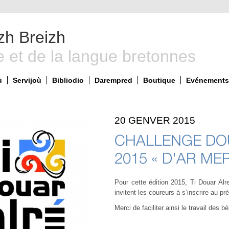
zh Breizh
e et de la langue bretonnes
ù
Servijoù
Bibliodio
Darempred
Boutique
Evénements 
20 GENVER 2015
CHALLENGE DO
2015 « D'AR M
Pour cette édition 2015, Ti Douar Alr
invitent les coureurs à s’inscrire au pr
Merci de faciliter ainsi le travail des b