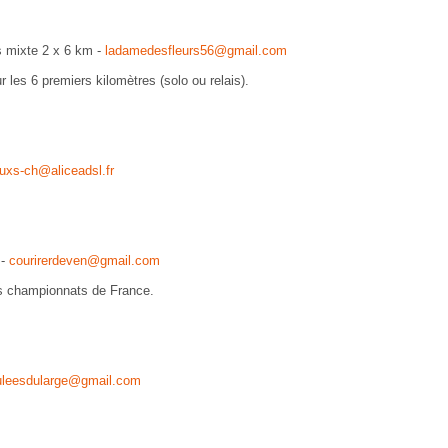
s mixte 2 x 6 km -
ladamedesfleurs56@gmail.com
 les 6 premiers kilomètres (solo ou relais).
ouxs-ch@aliceadsl.fr
 -
courirerdeven@gmail.com
les championnats de France.
uleesdularge@gmail.com