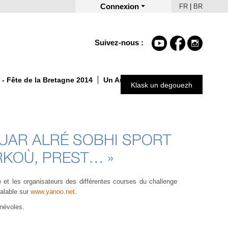
Connexion
FR
|
BR
Suivez-nous :
- Fête de la Bretagne 2014
Un Automne autrement 2025
Klask un degouezh
UAR ALRÉ SOBHI SPORT
ERKOÙ, PREST… »
e et les organisateurs des différentes courses du challenge
éalable sur
www.yanoo.net
.
énévoles.