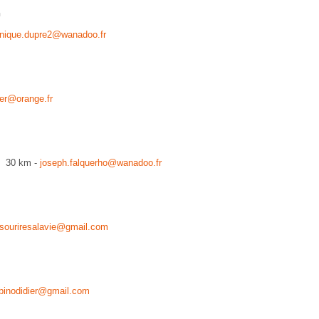
h
onique.dupre2@wanadoo.fr
ter@orange.fr
et 30 km -
joseph.falquerho@wanadoo.fr
souriresalavie@gmail.com
binodidier@gmail.com