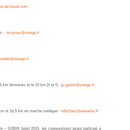
our-de-houat.com
km -
tricarnac@orange.fr
r
boudier@orange.fr
5 km féminines et le 10 km (h et f) -
jp.gauter@orange.fr
km et 16,5 km en marche nordique -
mbo2nec@wanadoo.fr
ré – SOBHI Sport 2015, les coureurs(ses) ayant participé à