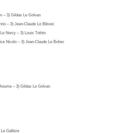
in
–
3) Gildas Le Golvan
enrio
–
3) Jean-Claude Le Blévec
 Le Norcy
–
3) Louis Tréhin
ice Nicolo – 3) Jean-Claude Le Bohec
chouma – 3) Gildas Le Golvan
 Le Gallèze