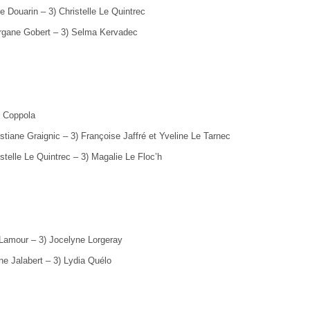
Le Douarin
–
3) Christelle Le Quintrec
organe Gobert – 3) Selma Kervadec
e Coppola
istiane Graignic
–
3) Françoise Jaffré et Yveline Le Tarnec
istelle Le Quintrec – 3) Magalie Le Floc’h
 Lamour
–
3) Jocelyne Lorgeray
ne Jalabert – 3) Lydia Quélo