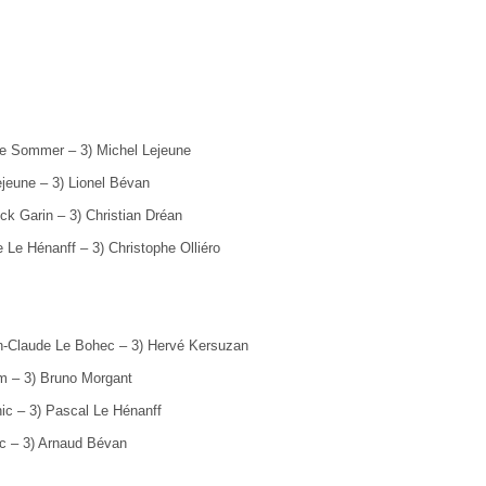
 Le Sommer
–
3) Michel Lejeune
jeune – 3) Lionel Bévan
ick Garin
–
3) Christian Dréan
e Le Hénanff – 3) Christophe Olliéro
an-Claude Le Bohec – 3) Hervé Kersuzan
om – 3) Bruno Morgant
nic
–
3) Pascal Le Hénanff
ic
–
3) Arnaud Bévan