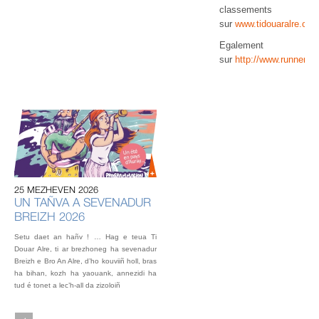
classements
sur
www.tidouaralre.co
Egalement
sur
http://www.runners56
20
U
AU
IN
OU
25 MEZHEVEN 2026
L’éq
UN TAÑVA A SEVENADUR
vou
BREIZH 2026
fest
Gou
Setu daet an hañv ! … Hag e teua Ti
2 o
Douar Alre, ti ar brezhoneg ha sevenadur
Breizh e Bro An Alre, d’ho kouviiñ holl, bras
ha bihan, kozh ha yaouank, annezidi ha
tud é tonet a lec’h-all da zizoloiñ