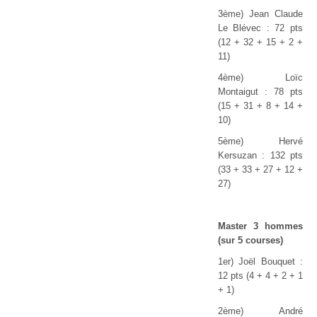
3ème) Jean Claude
Le Blévec : 72 pts
(12 + 32 + 15 + 2 +
11)
4ème) Loïc
Montaigut : 78 pts
(15 + 31 + 8 + 14 +
10)
5ème) Hervé
Kersuzan : 132 pts
(33 + 33 + 27 + 12 +
27)
Master 3 hommes
(sur 5 courses)
1er) Joël Bouquet :
12 pts (4 + 4 + 2 + 1
+ 1)
2ème) André