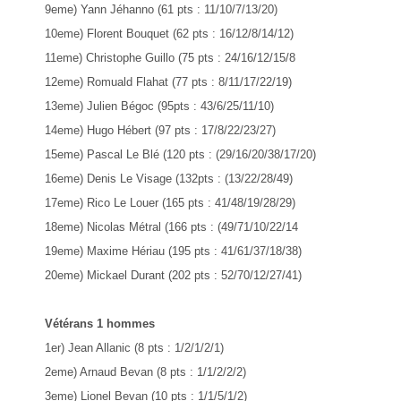
9eme) Yann Jéhanno (61 pts : 11/10/7/13/20)
10eme) Florent Bouquet (62 pts : 16/12/8/14/12)
11eme) Christophe Guillo (75 pts : 24/16/12/15/8
12eme) Romuald Flahat (77 pts : 8/11/17/22/19)
13eme) Julien Bégoc (95pts : 43/6/25/11/10)
14eme) Hugo Hébert (97 pts : 17/8/22/23/27)
15eme) Pascal Le Blé (120 pts : (29/16/20/38/17/20)
16eme) Denis Le Visage (132pts : (13/22/28/49)
17eme) Rico Le Louer (165 pts : 41/48/19/28/29)
18eme) Nicolas Métral (166 pts : (49/71/10/22/14
19eme) Maxime Hériau (195 pts : 41/61/37/18/38)
20eme) Mickael Durant (202 pts : 52/70/12/27/41)
Vétérans 1 hommes
1
er
) Jean Allanic (8 pts : 1/2/1/2/1)
2eme) Arnaud Bevan (8 pts : 1/1/2/2/2)
3eme) Lionel Bevan (10 pts : 1/1/5/1/2)