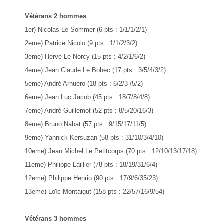
Vétérans 2 hommes
1er) Nicolas Le Sommer (6 pts : 1/1/1/2/1)
2eme) Patrice Nicolo (9 pts : 1/1/2/3/2)
3eme) Hervé Le Norcy (15 pts : 4/2/1/6/2)
4eme) Jean Claude Le Bohec (17 pts : 3/5/4/3/2)
5eme) André Arhuéro (18 pts : 6/2/3 /5/2)
6eme) Jean Luc Jacob (45 pts : 18/7/8/4/8)
7eme) André Guillemot (52 pts : 8/5/20/16/3)
8eme) Bruno Nabat (57 pts : 9/15/17/11/5)
9eme) Yannick Kersuzan (58 pts : 31/10/3/4/10)
10eme) Jean Michel Le Petitcorps (70 pts : 12/10/13/17/18)
11eme) Philippe Laillier (78 pts : 18/19/31/6/4)
12eme) Philippe Henrio (90 pts : 17/9/6/35/23)
13eme) Loïc Montaigut (158 pts : 22/57/16/9/54)
Vétérans 3 hommes