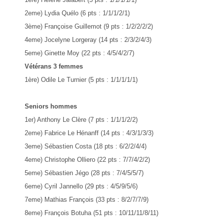
2eme) Lydia Quélo (6 pts : 1/1/1/2/1)
3ème) Françoise Guillemot (9 pts : 1/2/2/2/2)
4eme) Jocelyne Lorgeray (14 pts : 2/3/2/4/3)
5eme) Ginette Moy (22 pts : 4/5/4/2/7)
Vétérans 3 femmes
1ère) Odile Le Turnier (5 pts : 1/1/1/1/1)
Seniors hommes
1er) Anthony Le Clère (7 pts : 1/1/1/2/2)
2eme) Fabrice Le Hénanff (14 pts : 4/3/1/3/3)
3eme) Sébastien Costa (18 pts : 6/2/2/4/4)
4eme) Christophe Olliero (22 pts : 7/7/4/2/2)
5eme) Sébastien Jégo (28 pts : 7/4/5/5/7)
6eme) Cyril Jannello (29 pts : 4/5/9/5/6)
7eme) Mathias François (33 pts : 8/2/7/7/9)
8eme) François Botuha (51 pts : 10/11/11/8/11)