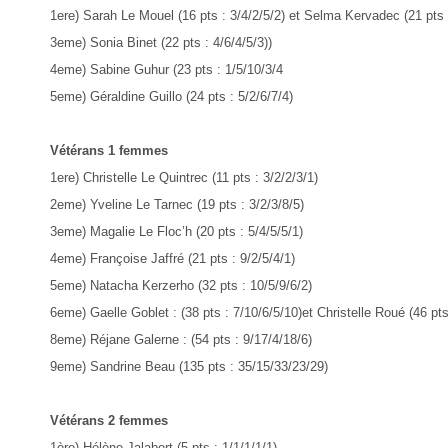
1ere) Sarah Le Mouel (16 pts : 3/4/2/5/2) et Selma Kervadec (21 pts :
3eme) Sonia Binet (22 pts : 4/6/4/5/3))
4eme) Sabine Guhur (23 pts : 1/5/10/3/4
5eme) Géraldine Guillo (24 pts : 5/2/6/7/4)
Vétérans 1 femmes
1ere) Christelle Le Quintrec (11 pts : 3/2/2/3/1)
2eme) Yveline Le Tarnec (19 pts : 3/2/3/8/5)
3eme) Magalie Le Floc’h (20 pts : 5/4/5/5/1)
4eme) Françoise Jaffré (21 pts : 9/2/5/4/1)
5eme) Natacha Kerzerho (32 pts : 10/5/9/6/2)
6eme) Gaelle Goblet : (38 pts : 7/10/6/5/10)et Christelle Roué (46 pts
8eme) Réjane Galerne : (54 pts : 9/17/4/18/6)
9eme) Sandrine Beau (135 pts : 35/15/33/23/29)
Vétérans 2 femmes
1ère) Hélène Jalabert (5 pts : 1/1/1/1/1)