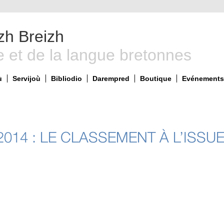
zh Breizh
e et de la langue bretonnes
ù
Servijoù
Bibliodio
Darempred
Boutique
Evénements 
14 : LE CLASSEMENT À L’ISSUE