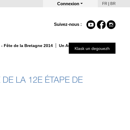
Connexion
FR
|
BR
Suivez-nous :
- Fête de la Bretagne 2014
Un Automne autrement 2025
Klask un degouezh
 DE LA 12E ÉTAPE DE