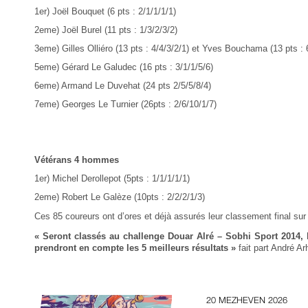
1
er
) Joël Bouquet (6 pts : 2/1/1/1/1)
2eme) Joël Burel (11 pts : 1/3/2/3/2)
3eme) Gilles Olliéro (13 pts : 4/4/3/2/1) et Yves Bouchama (13 pts : 
5eme) Gérard Le Galudec (16 pts : 3/1/1/5/6)
6eme) Armand Le Duvehat (24 pts 2/5/5/8/4)
7eme) Georges Le Turnier (26pts : 2/6/10/1/7)
Vétérans 4 hommes
1er) Michel Derollepot (5pts : 1/1/1/1/1)
2eme) Robert Le Galèze (10pts : 2/2/2/1/3)
Ces 85 coureurs ont d’ores et déjà assurés leur classement final sur
« Seront classés au challenge Douar Alré – Sobhi Sport 2014, 
prendront en compte les 5 meilleurs résultats »
fait part André Ar
20 MEZHEVEN 2026