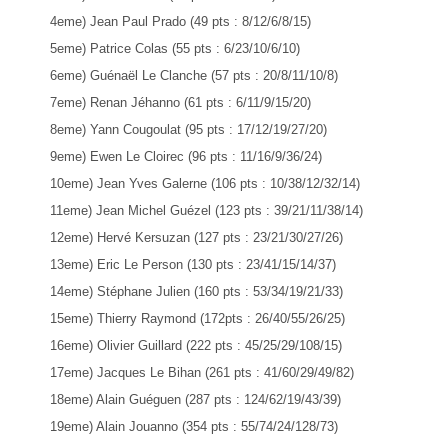
4eme) Jean Paul Prado (49 pts : 8/12/6/8/15)
5eme) Patrice Colas (55 pts : 6/23/10/6/10)
6eme) Guénaël Le Clanche (57 pts : 20/8/11/10/8)
7eme) Renan Jéhanno (61 pts : 6/11/9/15/20)
8eme) Yann Cougoulat (95 pts : 17/12/19/27/20)
9eme) Ewen Le Cloirec (96 pts : 11/16/9/36/24)
10eme) Jean Yves Galerne (106 pts : 10/38/12/32/14)
11eme) Jean Michel Guézel (123 pts : 39/21/11/38/14)
12eme) Hervé Kersuzan (127 pts : 23/21/30/27/26)
13eme) Eric Le Person (130 pts : 23/41/15/14/37)
14eme) Stéphane Julien (160 pts : 53/34/19/21/33)
15eme) Thierry Raymond (172pts : 26/40/55/26/25)
16eme) Olivier Guillard (222 pts : 45/25/29/108/15)
17eme) Jacques Le Bihan (261 pts : 41/60/29/49/82)
18eme) Alain Guéguen (287 pts : 124/62/19/43/39)
19eme) Alain Jouanno (354 pts : 55/74/24/128/73)