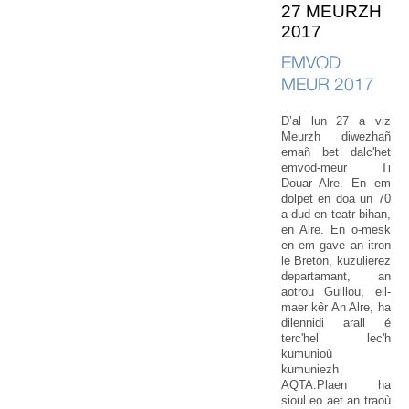
27 MEURZH
2017
EMVOD
MEUR 2017
D’al lun 27 a viz
Meurzh diwezhañ
emañ bet dalc'het
emvod-meur Ti
Douar Alre. En em
dolpet en doa un 70
a dud en teatr bihan,
en Alre. En o-mesk
en em gave an itron
le Breton, kuzulierez
departamant, an
aotrou Guillou, eil-
maer kêr An Alre, ha
dilennidi arall é
terc'hel lec'h
kumunioù
kumuniezh
AQTA.Plaen ha
sioul eo aet an traoù