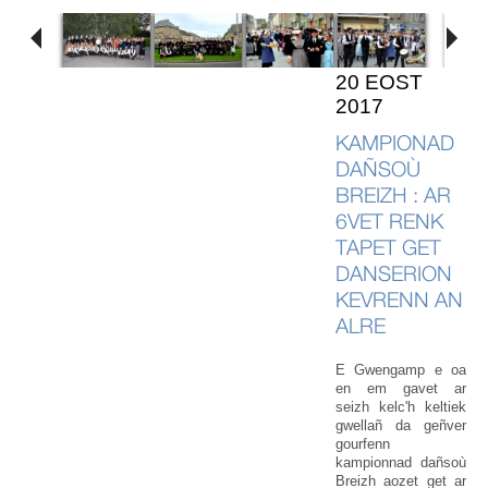
20 EOST
2017
KAMPIONAD
DAÑSOÙ
BREIZH : AR
6VET RENK
TAPET GET
DANSERION
KEVRENN AN
ALRE
E Gwengamp e oa
en em gavet ar
seizh kelc'h keltiek
gwellañ da geñver
gourfenn
kampionnad dañsoù
Breizh aozet get ar