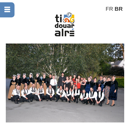
FR
BR