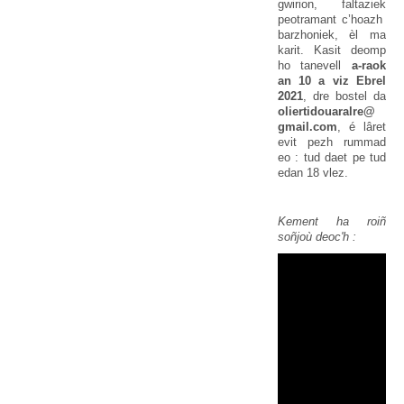
gwirion, faltaziek
peotramant c’hoazh
barzhoniek, èl ma
karit. Kasit deomp
ho tanevell
a-raok
an 10 a viz Ebrel
2021
, dre bostel da
oliertidouaralre@
gmail.com
, é lâret
evit pezh rummad
eo : tud daet pe tud
edan 18 vlez.
Kement ha roiñ
soñjoù deoc'h :