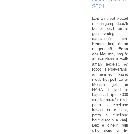
2021
Evit an trivet blezad
e kinnigomp deoc’h
kemer perzh en ur
genstrivadeg
danevelloù berr.
Kemerit harp àr an
tri ger-mañ :
Edan
ebr Meurzh
, hag àr
ar skeudenn a welit
amañ a-dreist. Ar
robot “Perseverañs”
an hani eo, kaset
n’eus ket pell ‘zo àr
Meurzh get an
NASA. E korf ur
bajennad (pe 4000
sin d’ar muiañ), ijinit
petra a c’hellahe
kavout àr e hent,
petra a c’hellahe
bout disoc’h e veaj.
Bez e c’hellit roiñ
d’ho skrid ul liv