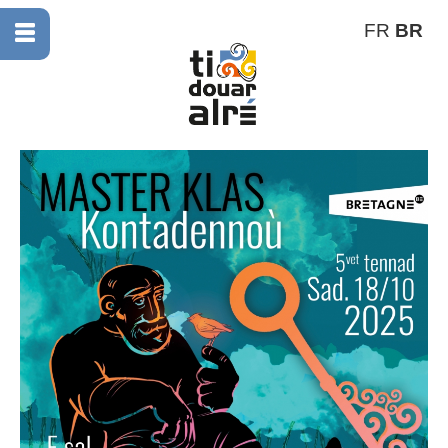
FR
BR