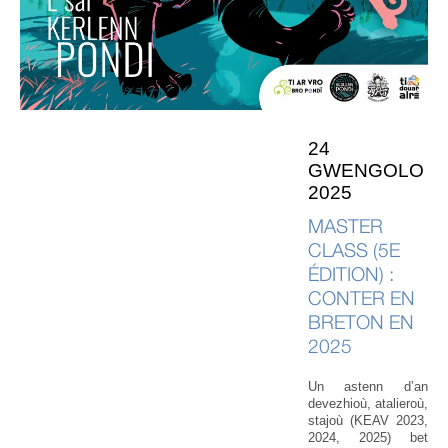
24
GWENGOLO
2025
MASTER
CLASS (5E
ÉDITION) :
CONTER EN
BRETON EN
2025
Un astenn d’an
devezhioù, atalieroù,
stajoù (KEAV 2023,
2024, 2025) bet