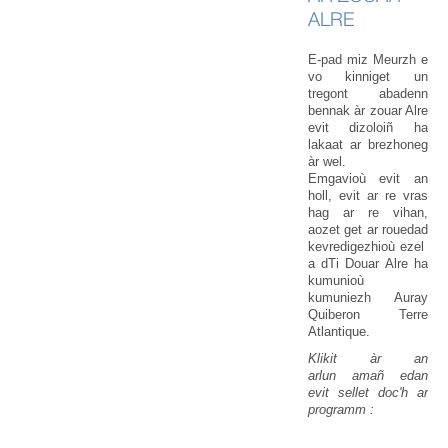
ALRE
E-pad miz Meurzh e
vo kinniget un
tregont abadenn
bennak àr zouar Alre
evit dizoloiñ ha
lakaat ar brezhoneg
àr wel.
Emgavioù evit an
holl, evit ar re vras
hag ar re vihan,
aozet get ar rouedad
kevredigezhioù ezel
a dTi Douar Alre ha
kumunioù
kumuniezh Auray
Quiberon Terre
Atlantique.
Klikit àr an
arlun amañ edan
evit sellet doc'h ar
programm :