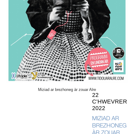
Miziad ar brezhoneg àr zouar Alre
22
C'HWEVRER
2022
MIZIAD AR
BREZHONEG
ÀR ZOUAR