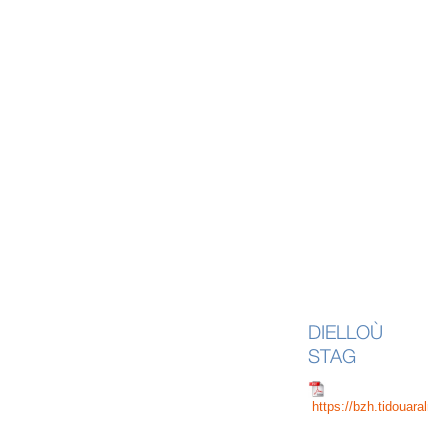
DIELLOÙ
STAG
https://bzh.tidouaral