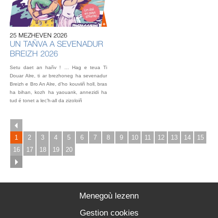
AU
IN
OU
25 MEZHEVEN 2026
L’éq
UN TAÑVA A SEVENADUR
vou
BREIZH 2026
fest
Gou
Setu daet an hañv ! … Hag e teua Ti
2 o
Douar Alre, ti ar brezhoneg ha sevenadur
Breizh e Bro An Alre, d’ho kouviiñ holl, bras
ha bihan, kozh ha yaouank, annezidi ha
tud é tonet a lec’h-all da zizoloiñ
1
2
3
4
5
6
7
8
9
10
11
12
13
14
15
16
17
18
19
20
Menegoù lezenn
Gestion cookies