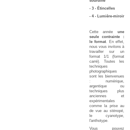
sourdine
- 3 - Étincelles
- 4 - Lumière-miroir
Cette année
une
seule contrainte :
le format
. En effet,
nous vous invitons à
travailler sur un
format 1/1 (format
carré). Toutes les
techniques
photographiques
sont les bienvenues
: numérique,
argentique ou
techniques plus
anciennes et
expérimentales
comme la prise au
de vue au sténopé,
le cyanotype,
l'anthotype.
Vous pouvez