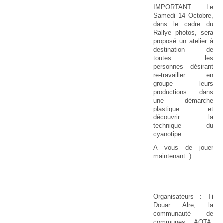
IMPORTANT : Le
Samedi 14 Octobre,
dans le cadre du
Rallye photos, sera
proposé un atelier à
destination de
toutes les
personnes désirant
re-travailler en
groupe leurs
productions dans
une démarche
plastique et
découvrir la
technique du
cyanotipe.
A vous de jouer
maintenant :)
Organisateurs : Ti
Douar Alre, la
communauté de
communes AQTA,