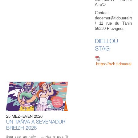
Alre'O
Contact :
degemer@tidouaralre.c
/ 11 rue du Tanin
56330 Pluvigner.
DIELLOÙ
STAG
https://bzh.tidouaral
20
U
AU
IN
OU
25 MEZHEVEN 2026
L’éq
UN TAÑVA A SEVENADUR
vou
BREIZH 2026
fest
Gou
Setu daet an hañv ! … Hag e teua Ti
2 o