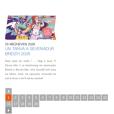
20
U
AU
IN
OU
25 MEZHEVEN 2026
L’éq
UN TAÑVA A SEVENADUR
vou
BREIZH 2026
fest
Gou
Setu daet an hañv ! … Hag e teua Ti
2 o
Douar Alre, ti ar brezhoneg ha sevenadur
Breizh e Bro An Alre, d’ho kouviiñ holl, bras
ha bihan, kozh ha yaouank, annezidi ha
tud é tonet a lec’h-all da zizoloiñ
1
2
3
4
5
6
7
8
9
10
11
12
13
14
15
16
17
18
19
20