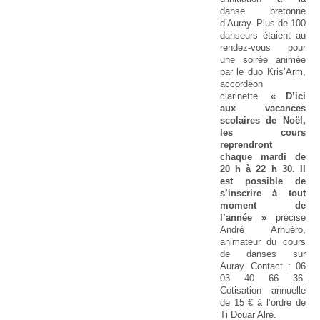
danse bretonne
d’Auray. Plus de 100
danseurs étaient au
rendez-vous pour
une soirée animée
par le duo Kris’Arm,
accordéon
clarinette.
« D’ici
aux vacances
scolaires de Noël,
les cours
reprendront
chaque mardi de
20 h à 22 h 30. Il
est possible de
s’inscrire à tout
moment de
l’année »
précise
André Arhuéro,
animateur du cours
de danses sur
Auray. Contact : 06
03 40 66 36.
Cotisation annuelle
de 15 € à l’ordre de
Ti Douar Alre.