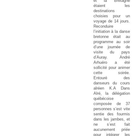
et la Bretagne
étaient les
destinations
choisies pour un
voyage de 14 jours.
Reconduire
l’initiation à la danse
bretonne était au
programme au soir
d’une journée de
visite du pays
d’Auray. André
Arhuéro a été
sollicité pour animer
cette soirée.
Entouré des
danseurs du cours
alréen K.A Dans
Alré, la délégation
québécoise
composée de 37
personnes s’est vite
sentie des fourmis
dans les jambes, et
ne s’est fait
aucunement priée
pour intégrer les