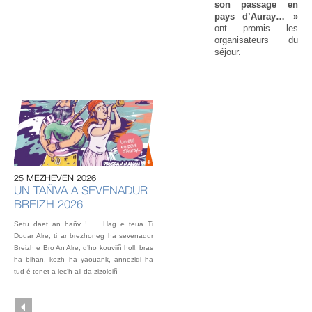
son passage en
pays d’Auray… »
ont promis les
organisateurs du
séjour.
20
U
AU
IN
OU
25 MEZHEVEN 2026
L’éq
UN TAÑVA A SEVENADUR
vou
BREIZH 2026
fest
Gou
Setu daet an hañv ! … Hag e teua Ti
2 o
Douar Alre, ti ar brezhoneg ha sevenadur
Breizh e Bro An Alre, d’ho kouviiñ holl, bras
ha bihan, kozh ha yaouank, annezidi ha
tud é tonet a lec’h-all da zizoloiñ