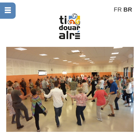
FR
BR