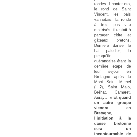
rondes. L’hanter dro,
le rond de Saint
Vincent, les bals
vannetais, la ronde
à trois pas vite
maitrisés, il restait à
partager cidre et
gâteaux bretons.
Dernière danse le
bal paludier, la
presqu’île
guérandaise étant la
dernière étape de
leur séjour en
Bretagne après le
Mont Saint Michel
( ?), Saint Malo,
Bréhat, Camaret,
Auray…
« Et quand
un autre groupe
viendra en
Bretagne,
l’initiation à la
danse bretonne
sera un
incontournable de