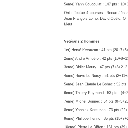
5eme) Yann Cougoulat : 147 pts : 10
Ont effectué 4 courses : Renan Jéhan
Jean François Lorho, David Quélo, Oli
Meut
Vétérans 2 Hommes
1
er
) Hervé Kersuzan : 41 pts (20+7+5
2eme) André Arhuéro : 42 pts (10+8+
3eme) Didier Maury : 47 pts (7+8+2+2
4eme) Hervé Le Norcy : 51 pts (2+11
5eme) Jean Claude Le Bohec : 52 pts
6eme) Thierry Raymond : 53 pts : (4
7eme) Michel Bonnec : 54 pts (8+5+2
8eme) Yannick Kersuzan : 73 pts (22
9eme) Philippe Henrio : 85 pts (15+7
10eme) Pierre Le Diffon : 161 pts (3