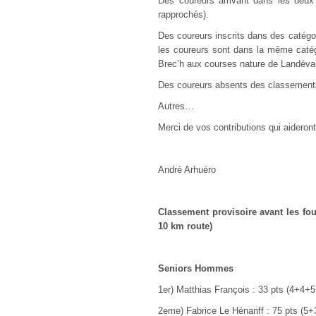
Des coureurs arrivant dans les deux
rapprochés).
Des coureurs inscrits dans des catégor
les coureurs sont dans la même catég
Brec’h aux courses nature de Landéva
Des coureurs absents des classement
Autres…
Merci de vos contributions qui aideron
André Arhuéro
Classement provisoire avant les fou
10 km route)
Seniors Hommes
1er) Matthias François : 33 pts (4+4+
2eme) Fabrice Le Hénanff : 75 pts (5