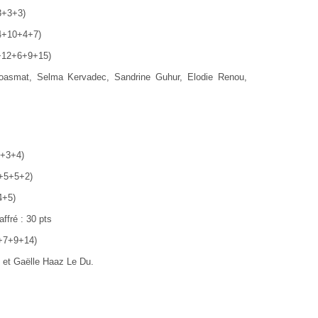
3+3+3)
+4+10+4+7)
0+12+6+9+15)
Goasmat, Selma Kervadec, Sandrine Guhur, Elodie Renou,
3+3+4)
3+5+5+2)
4+5)
ffré : 30 pts
2+7+9+14)
 et Gaëlle Haaz Le Du.