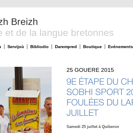
zh Breizh
e et de la langue bretonnes
ù
Servijoù
Bibliodio
Darempred
Boutique
Evénements 
25 GOUERE 2015
9E ÉTAPE DU C
SOBHI SPORT 2
FOULÉES DU LA
JUILLET
Samedi 25 juillet à Quiberon