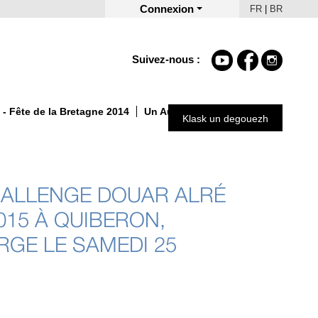
Connexion
FR
|
BR
Suivez-nous :
- Fête de la Bretagne 2014
Un Automne autrement 2025
Klask un degouezh
HALLENGE DOUAR ALRÉ
015 À QUIBERON,
RGE LE SAMEDI 25