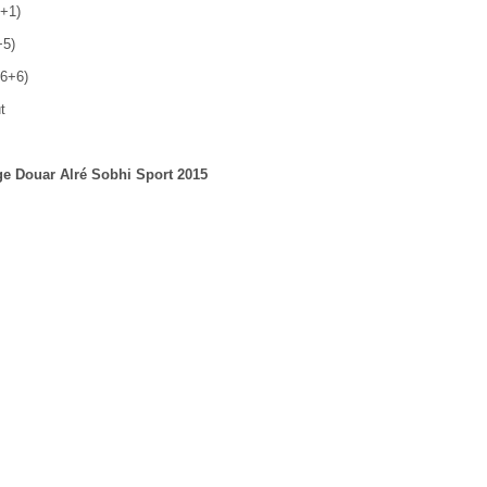
1+1)
+5)
+6+6)
t
ge Douar Alré Sobhi Sport 2015