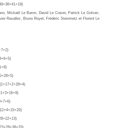
+39+38+41+19)
no, Mickaël Le Baron, David Le Craver, Patrick Le Golvan,
vier Ravallec, Bruno Royet, Frédéric Steinmetz et Florent Le
+7+2)
13+6+5)
1+9)
+5+28+5)
 (1+17+2+28+4)
+21+3+16+9)
8+7+6)
+12+4+15+20)
+28+22+13)
9+23+28+38+33)