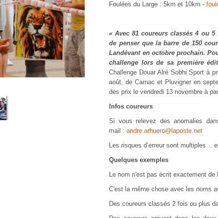
Foulées du Large : 5km et 10km -
fou
« Avec 81 coureurs classés 4 ou 5 f
de penser que la barre de 150 cour
Landévant en octobre prochain. Pou
challenge lors de sa première éd
Challenge Douar Alré Sobhi Sport à pr
août, de Carnac et Pluvigner en sept
des prix le vendredi 13 novembre à par
Infos coureurs
Si vous relevez des anomalies dans
mail :
andre.arhuero@laposte.net
Les risques d’erreur sont multiples… et
Quelques exemples
Le nom n'est pas écrit exactement de 
C'est la même chose avec les noms avec 
Des coureurs classés 2 fois ou plus 