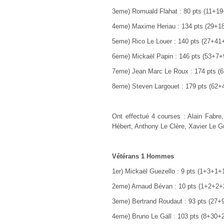
3eme) Romuald Flahat : 80 pts (11+1
4eme) Maxime Heriau : 134 pts (29+
5eme) Rico Le Louer : 140 pts (27+4
6eme) Mickaël Papin : 146 pts (53+7
7eme) Jean Marc Le Roux : 174 pts 
8eme) Steven Largouet : 179 pts (62
Ont effectué 4 courses : Alain Fabre
Hébert, Anthony Le Clère, Xavier Le Gu
Vétérans 1 Hommes
1
er
) Mickaël Guezello : 9 pts (1+3+1+
2eme) Arnaud Bévan : 10 pts (1+2+2+
3eme) Bertrand Roudaut : 93 pts (27
4eme) Bruno Le Gall : 103 pts (8+30