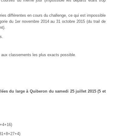
 courses du même jour (impossible les départs étant trop
ies différentes en cours du challenge, ce qui est impossible
orie du 1
er
novembre 2014 au 31 octobre 2015 (du trail de
nt).
s.
t aux classements les plus exacts possible.
lées du large à Quiberon du samedi 25 juillet 2015 (5 et
5+4+16)
+31+8+27+4)