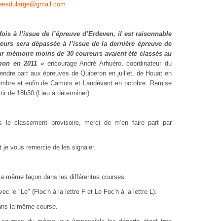
leesdularge@gmail.com
ois à l’issue de l’épreuve d’Erdeven, il est raisonnable
eurs sera dépassée à l’issue de la dernière épreuve de
r mémoire moins de 30 coureurs avaient été classés au
ition en 2011 »
encourage André Arhuéro, coordinateur du
endre part aux épreuves de Quiberon en juillet, de Houat en
embre et enfin de Camors et Landévant en octobre. Remise
tir de 18h30 (Lieu à déterminer)
 le classement provisoire, merci de m’en faire part par
 je vous remercie de les signaler.
la même façon dans les différentes courses.
le "Le" (Floc'h à la lettre F et Le Foc'h à la lettre L).
dans la même course.