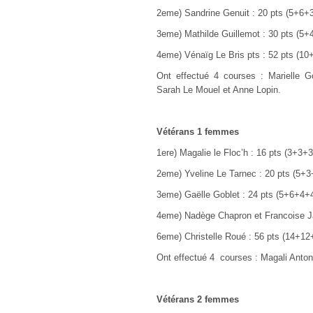
2eme) Sandrine Genuit : 20 pts (5+6+
3eme) Mathilde Guillemot : 30 pts (5
4eme) Vénaïg Le Bris pts : 52 pts (1
Ont effectué 4 courses : Marielle 
Sarah Le Mouel et Anne Lopin.
Vétérans 1 femmes
1ere) Magalie le Floc’h : 16 pts (3+3+
2eme) Yveline Le Tarnec : 20 pts (5+
3eme) Gaëlle Goblet : 24 pts (5+6+4+
4eme) Nadège Chapron et Francoise Ja
6eme) Christelle Roué : 56 pts (14+1
Ont effectué 4 courses : Magali Anton
Vétérans 2 femmes