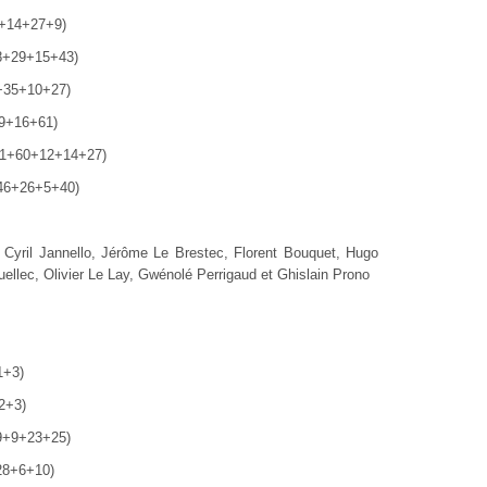
9+14+27+9)
18+29+15+43)
1+35+10+27)
+9+16+61)
(61+60+12+14+27)
+46+26+5+40)
, Cyril Jannello, Jérôme Le Brestec, Florent Bouquet, Hugo
ellec, Olivier Le Lay, Gwénolé Perrigaud et Ghislain Prono
1+3)
2+3)
+9+9+23+25)
+28+6+10)