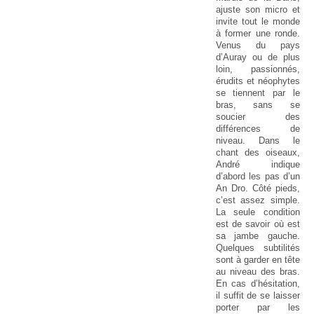
ajuste son micro et
invite tout le monde
à former une ronde.
Venus du pays
d’Auray ou de plus
loin, passionnés,
érudits et néophytes
se tiennent par le
bras, sans se
soucier des
différences de
niveau. Dans le
chant des oiseaux,
André indique
d’abord les pas d’un
An Dro. Côté pieds,
c’est assez simple.
La seule condition
est de savoir où est
sa jambe gauche.
Quelques subtilités
sont à garder en tête
au niveau des bras.
En cas d’hésitation,
il suffit de se laisser
porter par les