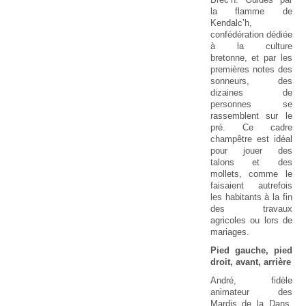
la flamme de
Kendalc’h,
confédération dédiée
à la culture
bretonne, et par les
premières notes des
sonneurs, des
dizaines de
personnes se
rassemblent sur le
pré. Ce cadre
champêtre est idéal
pour jouer des
talons et des
mollets, comme le
faisaient autrefois
les habitants à la fin
des travaux
agricoles ou lors de
mariages.
Pied gauche, pied
droit, avant, arrière
André, fidèle
animateur des
Mardis de la Dans,