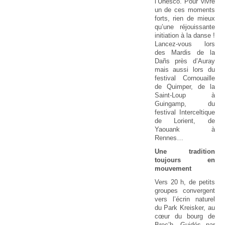
l’Unesco. Pour vivre
un de ces moments
forts, rien de mieux
qu’une réjouissante
initiation à la danse !
Lancez-vous lors
des Mardis de la
Dañs près d’Auray
mais aussi lors du
festival Cornouaille
de Quimper, de la
Saint-Loup à
Guingamp, du
festival Interceltique
de Lorient, de
Yaouank à
Rennes…
Une tradition
toujours en
mouvement
Vers 20 h, de petits
groupes convergent
vers l’écrin naturel
du Park Kreisker, au
cœur du bourg de
Brec’h. Guidés par