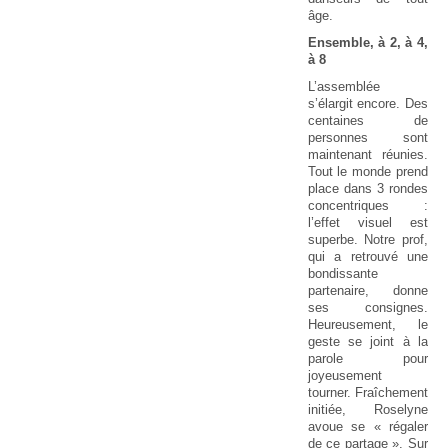
âge.
Ensemble, à 2, à 4,
à 8
L’assemblée
s’élargit encore. Des
centaines de
personnes sont
maintenant réunies.
Tout le monde prend
place dans 3 rondes
concentriques :
l’effet visuel est
superbe. Notre prof,
qui a retrouvé une
bondissante
partenaire, donne
ses consignes.
Heureusement, le
geste se joint à la
parole pour
joyeusement
tourner. Fraîchement
initiée, Roselyne
avoue se « régaler
de ce partage ». Sur