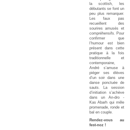
la scottish, les
débutants se font un
peu plus remarquer.
Les faux pas
recueillent des
sourires amusés et
compréhensifs. Pour
confirmer que
l’humour est bien
présent dans cette
pratique à la fois
traditionnelle et
contemporaine,
André s’amuse à
piéger ses élèves
d’un soir dans une
danse ponctuée de
sauts. La session
d’initiation s’achève
dans un An-dro -
Kas Abarh qui mêle
promenade, ronde et
bal en couple.
Rendez-vous au
fest-noz !