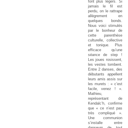
font plus légers. Si
jamais le fil est
perdu, on le rattrape
allègrement en
quelques bonds.
Nous voici stimulés
par le bonheur de
cette parenthèse
culturelle, collective
et tonique. Plus
efficace qu’une
séance de step !
Les joues rosissent,
les vestes tombent.
Entre 2 danses, des
débutants appellent
leurs amis assis sur
les murets : « c’est
facile, venez ! ».
Mathieu,
représentant de
Kendalc’h, confirme
que « ce n’est pas
très compliqué ».
Une communion
s’installe entre
danseurs de tout