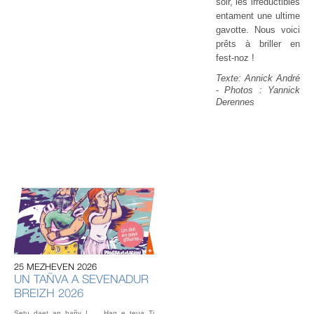
soir, les irréductibles
entament une ultime
gavotte. Nous voici
prêts à briller en
fest-noz !
Texte: Annick André
-
Photos : Yannick
Derennes
20
U
AU
IN
OU
25 MEZHEVEN 2026
L’éq
UN TAÑVA A SEVENADUR
vou
BREIZH 2026
fest
Gou
Setu daet an hañv ! … Hag e teua Ti