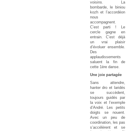
voisins. La
bombarde, le biniou
kozh et l’accordéon
nous
accompagnent.
C’est parti ! Le
cercle gagne en
entrain. C’est déjà
un vrai plaisir
d’évoluer ensemble.
Des
applaudissements
saluent la fin de
cette 1ère danse.
Une joie partagée
Sans attendre,
hanter dro et laridés
se succèdent,
toujours guidés par
la voix et l’exemple
d’André. Les petits
doigts se nouent.
Avec un peu de
coordination, les pas
s’accélèrent et se